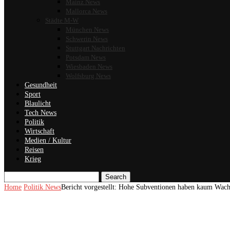
Mainz News
Mallorca News
Städte M-W
München News
Schwerin News
Stuttgart Nachrichten
Potsdam News
Wiesbaden News
Wolfsburg News
Gesundheit
Sport
Blaulicht
Tech News
Politik
Wirtschaft
Medien / Kultur
Reisen
Krieg
Search
Home
Politik News
Bericht vorgestellt: Hohe Subventionen haben kaum Wach