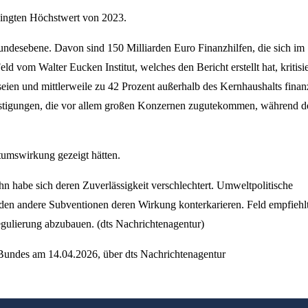
dingten Höchstwert von 2023.
undesebene. Davon sind 150 Milliarden Euro Finanzhilfen, die sich im
 vom Walter Eucken Institut, welches den Bericht erstellt hat, kritisie
seien und mittlerweile zu 42 Prozent außerhalb des Kernhaushalts finanz
ünstigungen, die vor allem großen Konzernen zugutekommen, während d
tumswirkung gezeigt hätten.
hn habe sich deren Zuverlässigkeit verschlechtert. Umweltpolitische
rden andere Subventionen deren Wirkung konterkarieren. Feld empfiehlt
egulierung abzubauen. (dts Nachrichtenagentur)
 Bundes am 14.04.2026, über dts Nachrichtenagentur