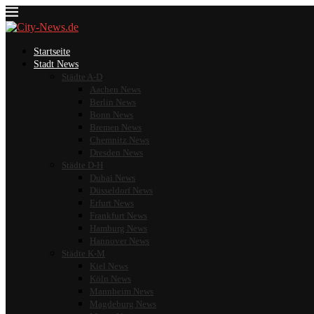
Startseite
Stadt News
Städte A-D
Aachen News
Berlin News
Bonn News
Bremen News
Chemnitz News
Dresden News
Städte D-H
Dubai News
Düsseldorf News
Erfurt News
Frankfurt News
Hamburg News
Hannover News
Städte K-M
Kiel News
Köln News
Mannheim News
Magdeburg News