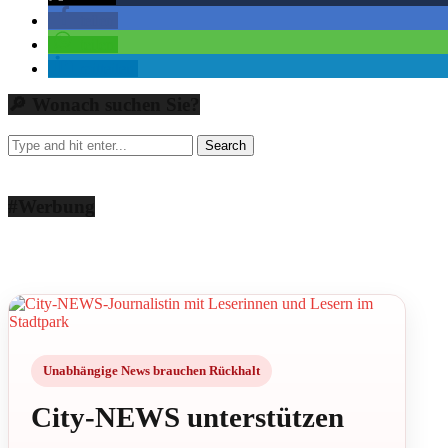
teilen
teilen
mitteilen
🔎 Wonach suchen Sie?
#Werbung
Unabhängige News brauchen Rückhalt
City-NEWS unterstützen