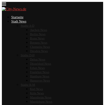
Startseite
Stadt News
Städte A-D
Aachen News
Berlin News
Bonn News
Bremen News
Chemnitz News
Dresden News
Städte D-H
Dubai News
Düsseldorf News
Erfurt News
Frankfurt News
Hamburg News
Hannover News
Städte K-M
Kiel News
Köln News
Mannheim News
Magdeburg News