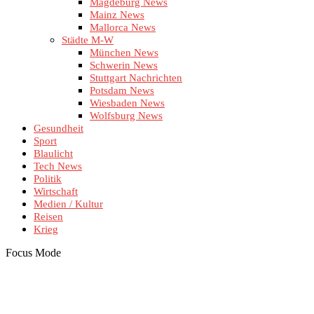
Magdeburg News
Mainz News
Mallorca News
Städte M-W
München News
Schwerin News
Stuttgart Nachrichten
Potsdam News
Wiesbaden News
Wolfsburg News
Gesundheit
Sport
Blaulicht
Tech News
Politik
Wirtschaft
Medien / Kultur
Reisen
Krieg
Focus Mode