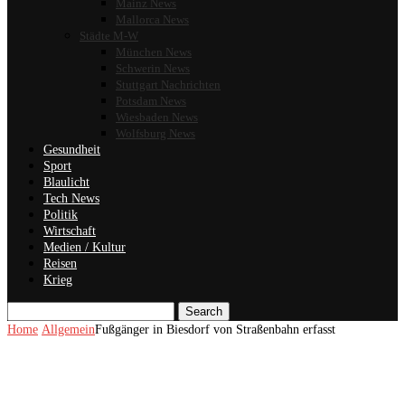
Mainz News
Mallorca News
Städte M-W
München News
Schwerin News
Stuttgart Nachrichten
Potsdam News
Wiesbaden News
Wolfsburg News
Gesundheit
Sport
Blaulicht
Tech News
Politik
Wirtschaft
Medien / Kultur
Reisen
Krieg
Search
Home
Allgemein
Fußgänger in Biesdorf von Straßenbahn erfasst