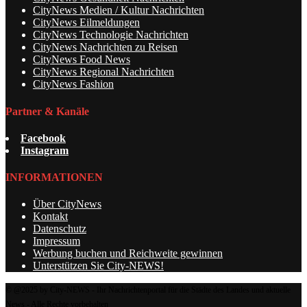
CityNews Medien / Kultur Nachrichten
CityNews Eilmeldungen
CityNews Technologie Nachrichten
CityNews Nachrichten zu Reisen
CityNews Food News
CityNews Regional Nachrichten
CityNews Fashion
Partner & Kanäle
Facebook
Instagram
INFORMATIONEN
Über CityNews
Kontakt
Datenschutz
Impressum
Werbung buchen und Reichweite gewinnen
Unterstützen Sie City-NEWS!
© @2025 by City-NEWS - Ihr Nachrichtenportal für die Städte des Landes und aktuelle
News - Alle Rechte vorbehalten