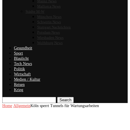
Mainz News
Mallorca News
Städte M-W
München News
Schwerin News
Stuttgart Nachrichten
Potsdam News
Wiesbaden News
Wolfsburg News
Gesundheit
Sport
Blaulicht
Tech News
Politik
Wirtschaft
Medien / Kultur
Reisen
Krieg
Search
Home
Allgemein
Köln sperrt Tunnels für Wartungsarbeiten