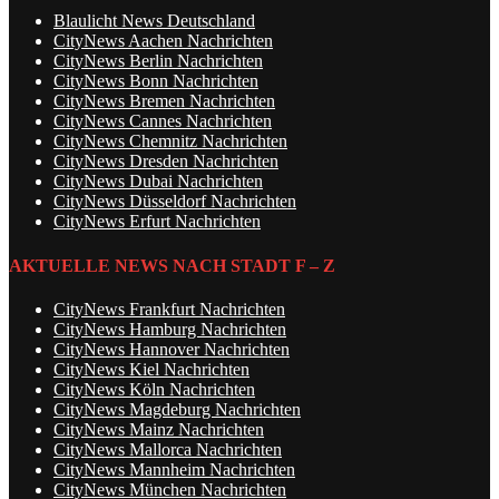
Blaulicht News Deutschland
CityNews Aachen Nachrichten
CityNews Berlin Nachrichten
CityNews Bonn Nachrichten
CityNews Bremen Nachrichten
CityNews Cannes Nachrichten
CityNews Chemnitz Nachrichten
CityNews Dresden Nachrichten
CityNews Dubai Nachrichten
CityNews Düsseldorf Nachrichten
CityNews Erfurt Nachrichten
AKTUELLE NEWS NACH STADT F – Z
CityNews Frankfurt Nachrichten
CityNews Hamburg Nachrichten
CityNews Hannover Nachrichten
CityNews Kiel Nachrichten
CityNews Köln Nachrichten
CityNews Magdeburg Nachrichten
CityNews Mainz Nachrichten
CityNews Mallorca Nachrichten
CityNews Mannheim Nachrichten
CityNews München Nachrichten