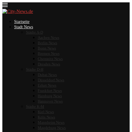
Startseite
Stadt News
Städte A-D
Aachen News
Berlin News
Bonn News
Bremen News
Chemnitz News
Dresden News
Städte D-H
Dubai News
Düsseldorf News
Erfurt News
Frankfurt News
Hamburg News
Hannover News
Städte K-M
Kiel News
Köln News
Mannheim News
Magdeburg News