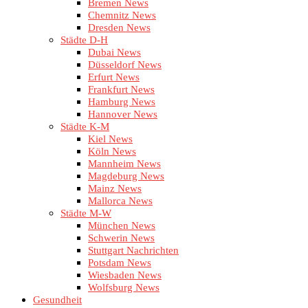
Bremen News
Chemnitz News
Dresden News
Städte D-H
Dubai News
Düsseldorf News
Erfurt News
Frankfurt News
Hamburg News
Hannover News
Städte K-M
Kiel News
Köln News
Mannheim News
Magdeburg News
Mainz News
Mallorca News
Städte M-W
München News
Schwerin News
Stuttgart Nachrichten
Potsdam News
Wiesbaden News
Wolfsburg News
Gesundheit