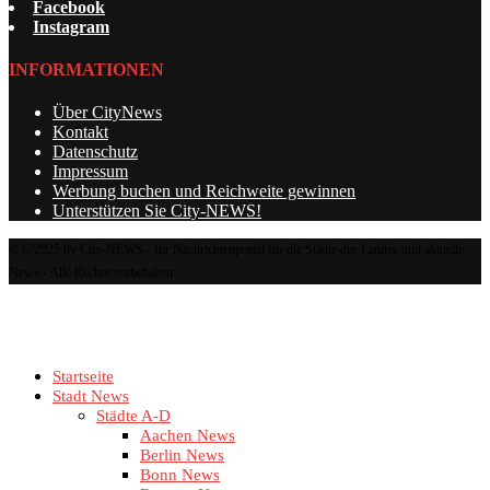
Facebook
Instagram
INFORMATIONEN
Über CityNews
Kontakt
Datenschutz
Impressum
Werbung buchen und Reichweite gewinnen
Unterstützen Sie City-NEWS!
© @2025 by City-NEWS - Ihr Nachrichtenportal für die Städte des Landes und aktuelle
News - Alle Rechte vorbehalten
Startseite
Stadt News
Städte A-D
Aachen News
Berlin News
Bonn News