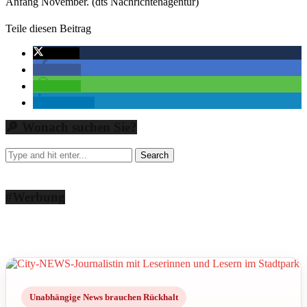
Anfang November. (dts Nachrichtenagentur)
Teile diesen Beitrag
twittern
teilen
teilen
mitteilen
🔎 Wonach suchen Sie?
#Werbung
Unabhängige News brauchen Rückhalt