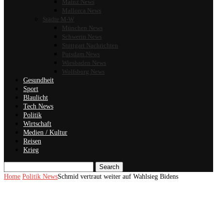
Mainz News
Mallorca News
Städte M-W
München News
Schwerin News
Stuttgart Nachrichten
Potsdam News
Wiesbaden News
Wolfsburg News
Gesundheit
Sport
Blaulicht
Tech News
Politik
Wirtschaft
Medien / Kultur
Reisen
Krieg
Search
Home
Politik News
Schmid vertraut weiter auf Wahlsieg Bidens