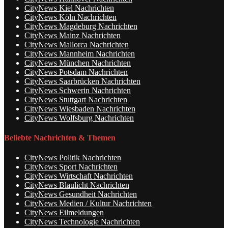
CityNews Kiel Nachrichten
CityNews Köln Nachrichten
CityNews Magdeburg Nachrichten
CityNews Mainz Nachrichten
CityNews Mallorca Nachrichten
CityNews Mannheim Nachrichten
CityNews München Nachrichten
CityNews Potsdam Nachrichten
CityNews Saarbrücken Nachrichten
CityNews Schwerin Nachrichten
CityNews Stuttgart Nachrichten
CityNews Wiesbaden Nachrichten
CityNews Wolfsburg Nachrichten
Beliebte Nachrichten & Themen
CityNews Politik Nachrichten
CityNews Sport Nachrichten
CityNews Wirtschaft Nachrichten
CityNews Blaulicht Nachrichten
CityNews Gesundheit Nachrichten
CityNews Medien / Kultur Nachrichten
CityNews Eilmeldungen
CityNews Technologie Nachrichten