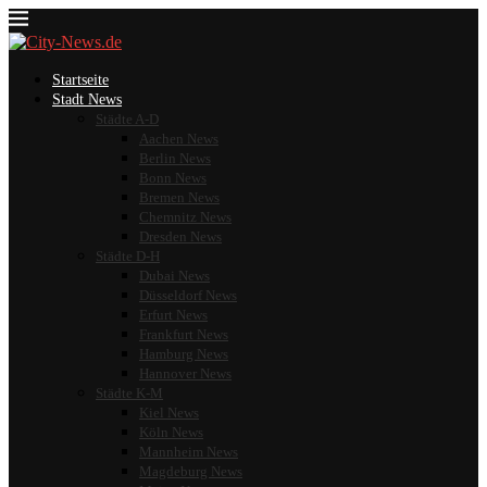
Startseite
Stadt News
Städte A-D
Aachen News
Berlin News
Bonn News
Bremen News
Chemnitz News
Dresden News
Städte D-H
Dubai News
Düsseldorf News
Erfurt News
Frankfurt News
Hamburg News
Hannover News
Städte K-M
Kiel News
Köln News
Mannheim News
Magdeburg News