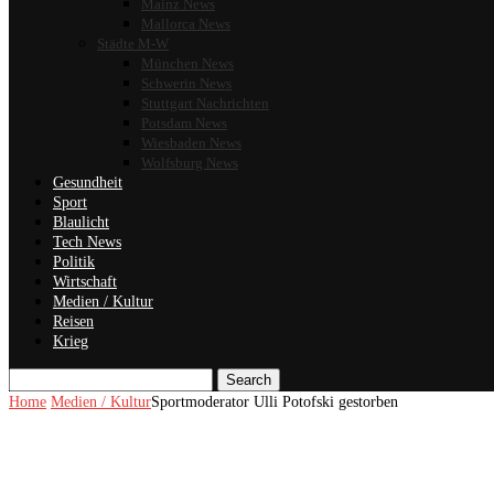
Mainz News
Mallorca News
Städte M-W
München News
Schwerin News
Stuttgart Nachrichten
Potsdam News
Wiesbaden News
Wolfsburg News
Gesundheit
Sport
Blaulicht
Tech News
Politik
Wirtschaft
Medien / Kultur
Reisen
Krieg
Search
Home
Medien / Kultur
Sportmoderator Ulli Potofski gestorben