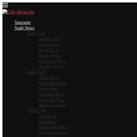
Startseite
Stadt News
Städte A-D
Aachen News
Berlin News
Bonn News
Bremen News
Chemnitz News
Dresden News
Städte D-H
Dubai News
Düsseldorf News
Erfurt News
Frankfurt News
Hamburg News
Hannover News
Städte K-M
Kiel News
Köln News
Mannheim News
Magdeburg News