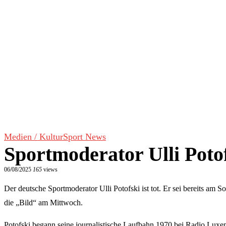
Medien / Kultur
Sport News
Sportmoderator Ulli Poto
06/08/2025
165
views
Der deutsche Sportmoderator Ulli Potofski ist tot. Er sei bereits am 
die „Bild“ am Mittwoch.
Potofski begann seine journalistische Laufbahn 1970 bei Radio Luxe