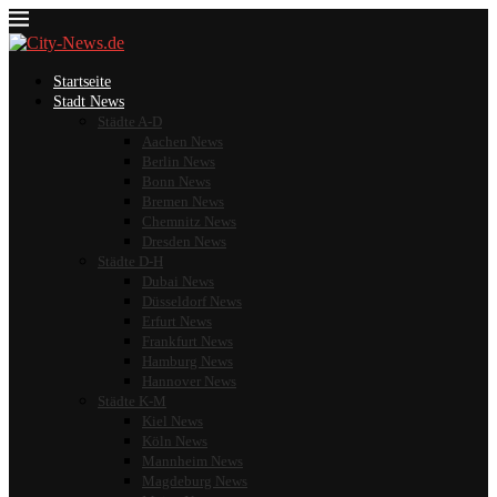
Startseite
Stadt News
Städte A-D
Aachen News
Berlin News
Bonn News
Bremen News
Chemnitz News
Dresden News
Städte D-H
Dubai News
Düsseldorf News
Erfurt News
Frankfurt News
Hamburg News
Hannover News
Städte K-M
Kiel News
Köln News
Mannheim News
Magdeburg News