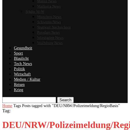
Mainz News
Mallorca News
Städte M-W
München News
Schwerin News
Stuttgart Nachrichten
Potsdam News
Wiesbaden News
Wolfsburg News
Gesundheit
Sport
Blaulicht
Tech News
Politik
Wirtschaft
Medien / Kultur
Reisen
Krieg
Search
Home
Tags
Posts tagged with "DEU/NRW/Polizeimeldung/RegioBasis"
Tag:
DEU/NRW/Polizeimeldung/Regi