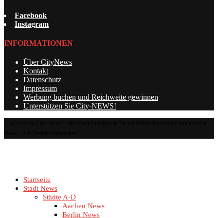
Facebook
Instagram
INFORMATIONEN
Über CityNews
Kontakt
Datenschutz
Impressum
Werbung buchen und Reichweite gewinnen
Unterstützen Sie City-NEWS!
© @2025 by City-NEWS - Ihr Nachrichtenportal für die Städte des Landes und aktuelle
News - Alle Rechte vorbehalten
Startseite
Stadt News
Städte A-D
Aachen News
Berlin News