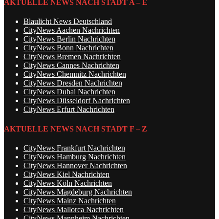
AKTUELLE NEWS NACH STADT A – E
Blaulicht News Deutschland
CityNews Aachen Nachrichten
CityNews Berlin Nachrichten
CityNews Bonn Nachrichten
CityNews Bremen Nachrichten
CityNews Cannes Nachrichten
CityNews Chemnitz Nachrichten
CityNews Dresden Nachrichten
CityNews Dubai Nachrichten
CityNews Düsseldorf Nachrichten
CityNews Erfurt Nachrichten
AKTUELLE NEWS NACH STADT F – Z
CityNews Frankfurt Nachrichten
CityNews Hamburg Nachrichten
CityNews Hannover Nachrichten
CityNews Kiel Nachrichten
CityNews Köln Nachrichten
CityNews Magdeburg Nachrichten
CityNews Mainz Nachrichten
CityNews Mallorca Nachrichten
CityNews Mannheim Nachrichten