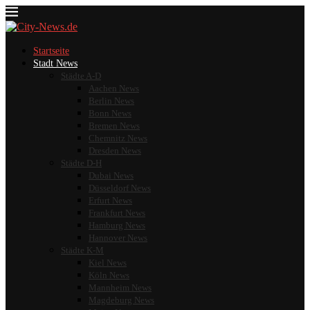
Startseite
Stadt News
Städte A-D
Aachen News
Berlin News
Bonn News
Bremen News
Chemnitz News
Dresden News
Städte D-H
Dubai News
Düsseldorf News
Erfurt News
Frankfurt News
Hamburg News
Hannover News
Städte K-M
Kiel News
Köln News
Mannheim News
Magdeburg News