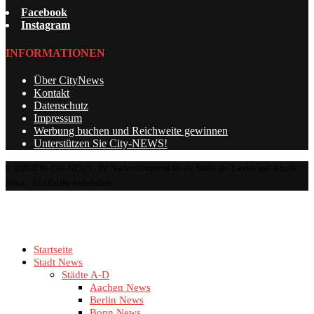
Facebook
Instagram
INFORMATIONEN
Über CityNews
Kontakt
Datenschutz
Impressum
Werbung buchen und Reichweite gewinnen
Unterstützen Sie City-NEWS!
© @2025 by City-NEWS - Ihr Nachrichtenportal für die Städte des Landes und aktuelle
News - Alle Rechte vorbehalten
Startseite
Stadt News
Städte A-D
Aachen News
Berlin News
Bonn News