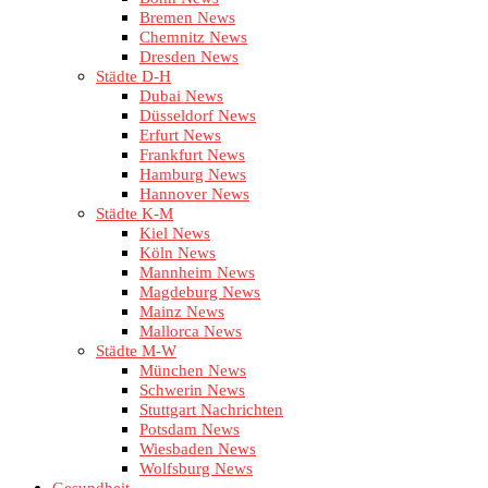
Bremen News
Chemnitz News
Dresden News
Städte D-H
Dubai News
Düsseldorf News
Erfurt News
Frankfurt News
Hamburg News
Hannover News
Städte K-M
Kiel News
Köln News
Mannheim News
Magdeburg News
Mainz News
Mallorca News
Städte M-W
München News
Schwerin News
Stuttgart Nachrichten
Potsdam News
Wiesbaden News
Wolfsburg News
Gesundheit