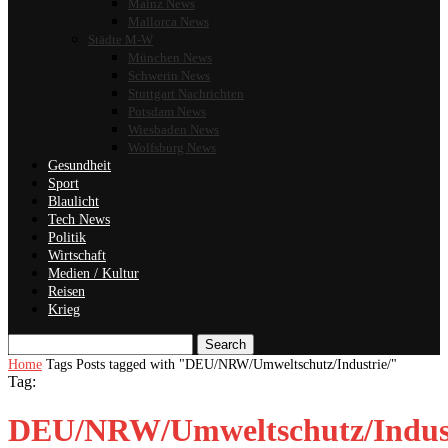
Mainz News
Mallorca News
Städte M-W
München News
Schwerin News
Stuttgart Nachrichten
Potsdam News
Wiesbaden News
Wolfsburg News
Gesundheit
Sport
Blaulicht
Tech News
Politik
Wirtschaft
Medien / Kultur
Reisen
Krieg
Search
Home
Tags
Posts tagged with "DEU/NRW/Umweltschutz/Industrie/"
Tag:
DEU/NRW/Umweltschutz/Indust