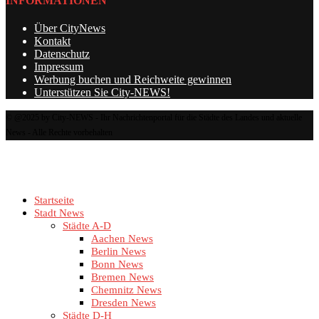
INFORMATIONEN
Über CityNews
Kontakt
Datenschutz
Impressum
Werbung buchen und Reichweite gewinnen
Unterstützen Sie City-NEWS!
© @2025 by City-NEWS - Ihr Nachrichtenportal für die Städte des Landes und aktuelle
News - Alle Rechte vorbehalten
Startseite
Stadt News
Städte A-D
Aachen News
Berlin News
Bonn News
Bremen News
Chemnitz News
Dresden News
Städte D-H