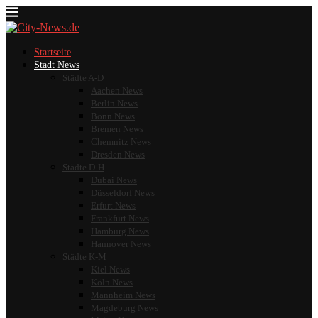
Startseite
Stadt News
Städte A-D
Aachen News
Berlin News
Bonn News
Bremen News
Chemnitz News
Dresden News
Städte D-H
Dubai News
Düsseldorf News
Erfurt News
Frankfurt News
Hamburg News
Hannover News
Städte K-M
Kiel News
Köln News
Mannheim News
Magdeburg News