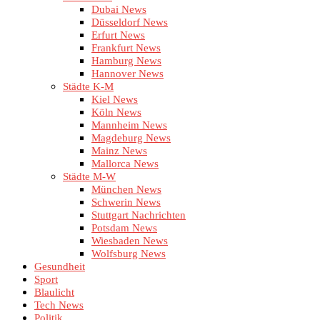
Dubai News
Düsseldorf News
Erfurt News
Frankfurt News
Hamburg News
Hannover News
Städte K-M
Kiel News
Köln News
Mannheim News
Magdeburg News
Mainz News
Mallorca News
Städte M-W
München News
Schwerin News
Stuttgart Nachrichten
Potsdam News
Wiesbaden News
Wolfsburg News
Gesundheit
Sport
Blaulicht
Tech News
Politik