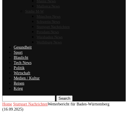
Mainz News
Mallorca News
Städte M-W
München News
Schwerin News
Stuttgart Nachrichten
Potsdam News
Wiesbaden News
Wolfsburg News
Gesundheit
Sport
Blaulicht
Tech News
Politik
Wirtschaft
Medien / Kultur
Reisen
Krieg
Search
Home
Stuttgart Nachrichten
Wetterbericht für Baden-Württemberg
(16.09.2025)