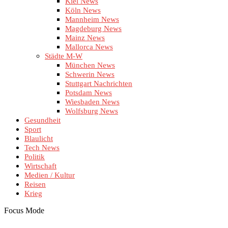
Kiel News
Köln News
Mannheim News
Magdeburg News
Mainz News
Mallorca News
Städte M-W
München News
Schwerin News
Stuttgart Nachrichten
Potsdam News
Wiesbaden News
Wolfsburg News
Gesundheit
Sport
Blaulicht
Tech News
Politik
Wirtschaft
Medien / Kultur
Reisen
Krieg
Focus Mode