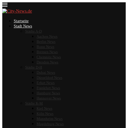
Startseite
Stadt News
Städte A-D
Aachen News
Berlin News
Bonn News
Bremen News
Chemnitz News
Dresden News
Städte D-H
Dubai News
Düsseldorf News
Erfurt News
Frankfurt News
Hamburg News
Hannover News
Städte K-M
Kiel News
Köln News
Mannheim News
Magdeburg News