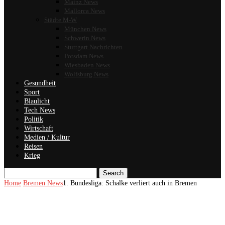
Mainz News
Mallorca News
Städte M-W
München News
Schwerin News
Stuttgart Nachrichten
Potsdam News
Wiesbaden News
Wolfsburg News
Gesundheit
Sport
Blaulicht
Tech News
Politik
Wirtschaft
Medien / Kultur
Reisen
Krieg
Search
Home
Bremen News
1. Bundesliga: Schalke verliert auch in Bremen