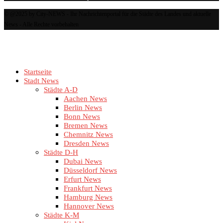
© @2025 by City-NEWS - Ihr Nachrichtenportal für die Städte des Landes und aktuelle
News - Alle Rechte vorbehalten
Startseite
Stadt News
Städte A-D
Aachen News
Berlin News
Bonn News
Bremen News
Chemnitz News
Dresden News
Städte D-H
Dubai News
Düsseldorf News
Erfurt News
Frankfurt News
Hamburg News
Hannover News
Städte K-M