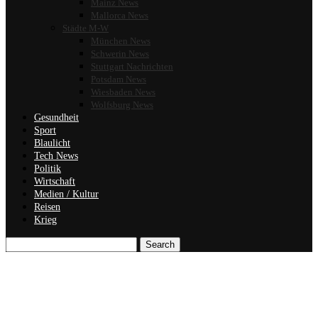
Mainz News
Mallorca News
Städte M-W
München News
Schwerin News
Stuttgart Nachrichten
Potsdam News
Wiesbaden News
Wolfsburg News
Gesundheit
Sport
Blaulicht
Tech News
Politik
Wirtschaft
Medien / Kultur
Reisen
Krieg
Search