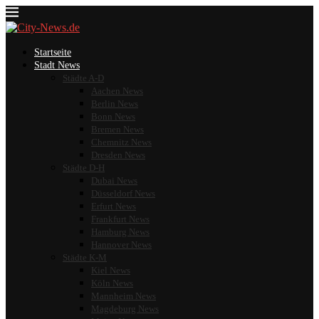
Startseite
Stadt News
Städte A-D
Aachen News
Berlin News
Bonn News
Bremen News
Chemnitz News
Dresden News
Städte D-H
Dubai News
Düsseldorf News
Erfurt News
Frankfurt News
Hamburg News
Hannover News
Städte K-M
Kiel News
Köln News
Mannheim News
Magdeburg News