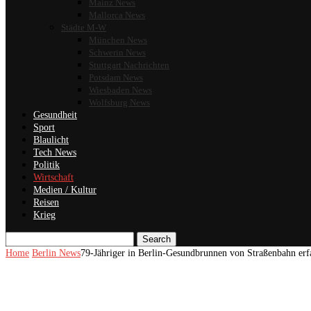
Mainz News
Mallorca News
Städte M-W
München News
Schwerin News
Stuttgart Nachrichten
Potsdam News
Wiesbaden News
Wolfsburg News
Gesundheit
Sport
Blaulicht
Tech News
Politik
Wirtschaft
Medien / Kultur
Reisen
Krieg
Search
Home
Berlin News
79-Jähriger in Berlin-Gesundbrunnen von Straßenbahn erf