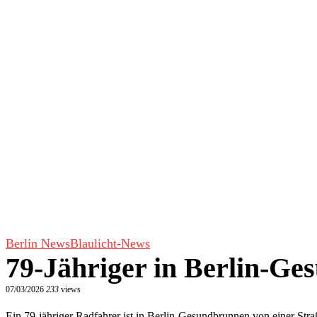
Berlin News
Blaulicht-News
79-Jähriger in Berlin-Ge
07/03/2026
233
views
Ein 79-jähriger Radfahrer ist in Berlin-Gesundbrunnen von einer Str