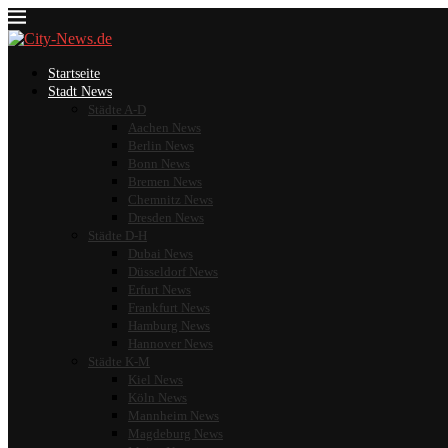
Startseite
Stadt News
Städte A-D
Aachen News
Berlin News
Bonn News
Bremen News
Chemnitz News
Dresden News
Städte D-H
Dubai News
Düsseldorf News
Erfurt News
Frankfurt News
Hamburg News
Hannover News
Städte K-M
Kiel News
Köln News
Mannheim News
Magdeburg News