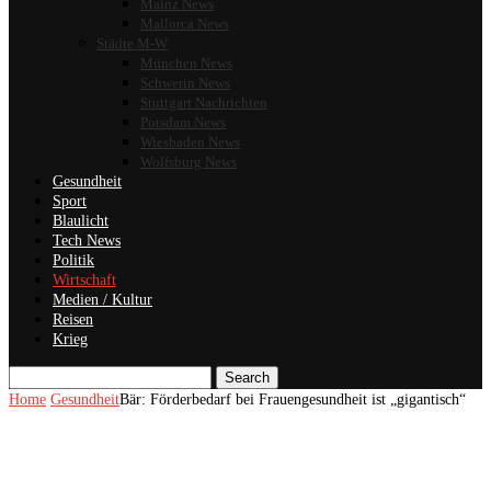
Mainz News
Mallorca News
Städte M-W
München News
Schwerin News
Stuttgart Nachrichten
Potsdam News
Wiesbaden News
Wolfsburg News
Gesundheit
Sport
Blaulicht
Tech News
Politik
Wirtschaft
Medien / Kultur
Reisen
Krieg
Search
Home
Gesundheit
Bär: Förderbedarf bei Frauengesundheit ist „gigantisch“