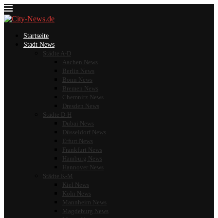
Startseite
Stadt News
Städte A-D
Aachen News
Berlin News
Bonn News
Bremen News
Chemnitz News
Dresden News
Städte D-H
Dubai News
Düsseldorf News
Erfurt News
Frankfurt News
Hamburg News
Hannover News
Städte K-M
Kiel News
Köln News
Mannheim News
Magdeburg News