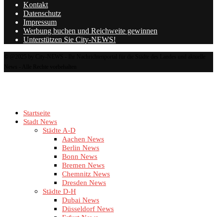
Kontakt
Datenschutz
Impressum
Werbung buchen und Reichweite gewinnen
Unterstützen Sie City-NEWS!
© @2025 by City-NEWS - Ihr Nachrichtenportal für die Städte des Landes und aktuelle
News - Alle Rechte vorbehalten
Startseite
Stadt News
Städte A-D
Aachen News
Berlin News
Bonn News
Bremen News
Chemnitz News
Dresden News
Städte D-H
Dubai News
Düsseldorf News