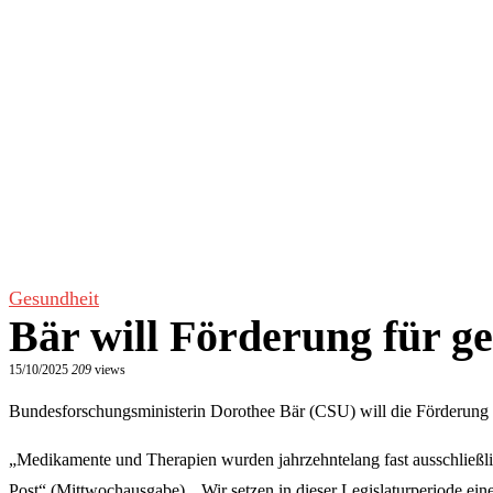
Gesundheit
Bär will Förderung für g
15/10/2025
209
views
Bundesforschungsministerin Dorothee Bär (CSU) will die Förderung z
„Medikamente und Therapien wurden jahrzehntelang fast ausschließlich
Post“ (Mittwochausgabe). „Wir setzen in dieser Legislaturperiode ein