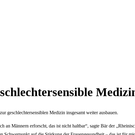
eschlechtersensible Mediz
ur geschlechtersensiblen Medizin insgesamt weiter ausbauen.
 an Männern erforscht, das ist nicht haltbar“, sagte Bär der „Rheinis
en Schwerpunkt auf die Stärkung der Frauengesundheit – das ist für mi