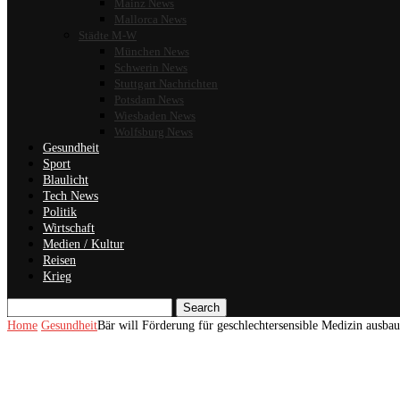
Mainz News
Mallorca News
Städte M-W
München News
Schwerin News
Stuttgart Nachrichten
Potsdam News
Wiesbaden News
Wolfsburg News
Gesundheit
Sport
Blaulicht
Tech News
Politik
Wirtschaft
Medien / Kultur
Reisen
Krieg
Search
Home
Gesundheit
Bär will Förderung für geschlechtersensible Medizin ausba