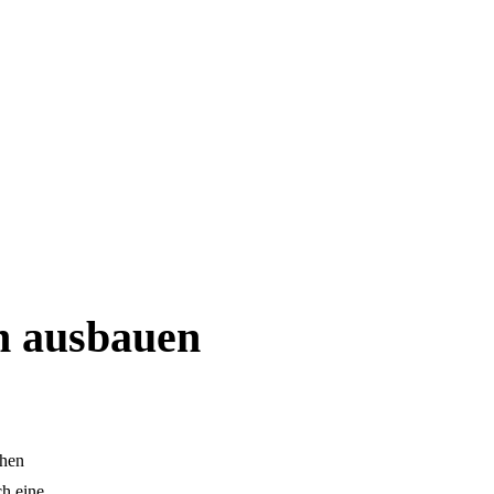
in ausbauen
chen
ch eine