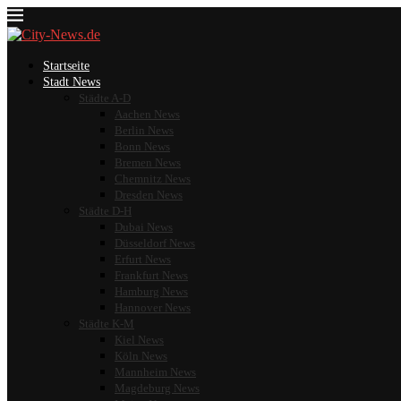
Startseite
Stadt News
Städte A-D
Aachen News
Berlin News
Bonn News
Bremen News
Chemnitz News
Dresden News
Städte D-H
Dubai News
Düsseldorf News
Erfurt News
Frankfurt News
Hamburg News
Hannover News
Städte K-M
Kiel News
Köln News
Mannheim News
Magdeburg News