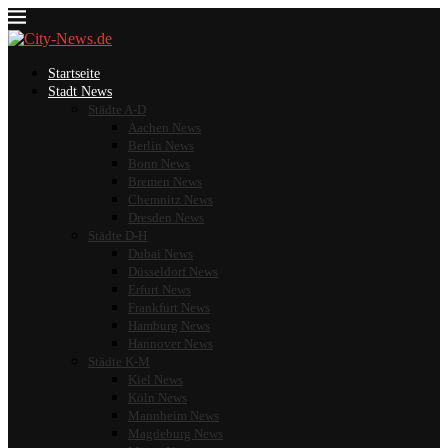
Startseite
Stadt News
Städte A-D
Aachen News
Berlin News
Bonn News
Bremen News
Chemnitz News
Dresden News
Städte D-H
Dubai News
Düsseldorf News
Erfurt News
Frankfurt News
Hamburg News
Hannover News
Städte K-M
Kiel News
Köln News
Mannheim News
Magdeburg News