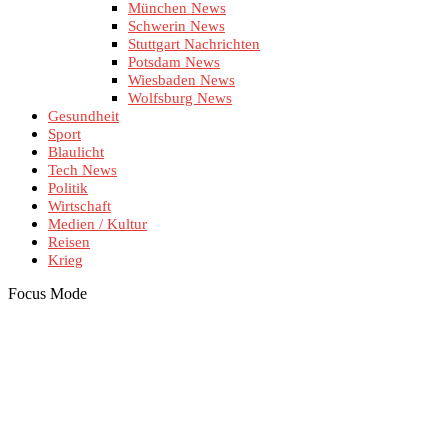
München News
Schwerin News
Stuttgart Nachrichten
Potsdam News
Wiesbaden News
Wolfsburg News
Gesundheit
Sport
Blaulicht
Tech News
Politik
Wirtschaft
Medien / Kultur
Reisen
Krieg
Focus Mode