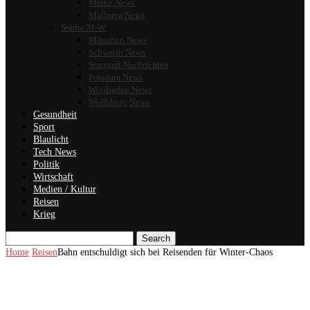
Mainz News
Mallorca News
Städte M-W
München News
Schwerin News
Stuttgart Nachrichten
Potsdam News
Wiesbaden News
Wolfsburg News
Gesundheit
Sport
Blaulicht
Tech News
Politik
Wirtschaft
Medien / Kultur
Reisen
Krieg
Search
Home
Reisen
Bahn entschuldigt sich bei Reisenden für Winter-Chaos