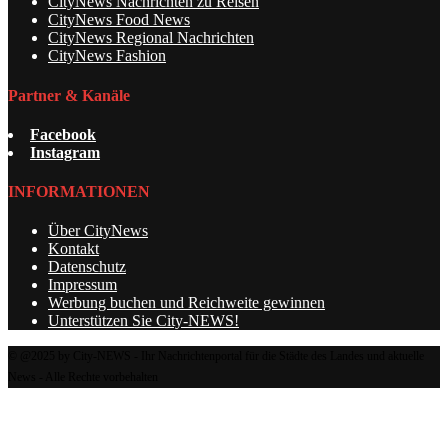
CityNews Nachrichten zu Reisen
CityNews Food News
CityNews Regional Nachrichten
CityNews Fashion
Partner & Kanäle
Facebook
Instagram
INFORMATIONEN
Über CityNews
Kontakt
Datenschutz
Impressum
Werbung buchen und Reichweite gewinnen
Unterstützen Sie City-NEWS!
© @2025 by City-NEWS - Ihr Nachrichtenportal für die Städte des Landes und aktuelle
News - Alle Rechte vorbehalten