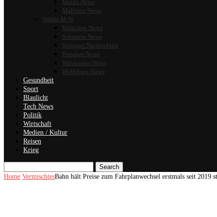
Mainz News
Mallorca News
Städte M-W
München News
Schwerin News
Stuttgart Nachrichten
Potsdam News
Wiesbaden News
Wolfsburg News
Gesundheit
Sport
Blaulicht
Tech News
Politik
Wirtschaft
Medien / Kultur
Reisen
Krieg
Search
Home
Vermischtes
Bahn hält Preise zum Fahrplanwechsel erstmals seit 2019 st