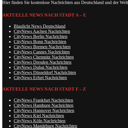
Hier finden Sie kostenlose Nachrichten aus Deutschland und der Welt
AKTUELLE NEWS NACH STADT A – E
Blaulicht News Deutschland
CityNews Aachen Nachrichten
CityNews Berlin Nachrichten
CityNews Bonn Nachrichten
CityNews Bremen Nachrichten
CityNews Cannes Nachrichten
CityNews Chemnitz Nachrichten
CityNews Dresden Nachrichten
CityNews Dubai Nachrichten
CityNews Düsseldorf Nachrichten
CityNews Erfurt Nachrichten
AKTUELLE NEWS NACH STADT F – Z
CityNews Frankfurt Nachrichten
CityNews Hamburg Nachrichten
CityNews Hannover Nachrichten
CityNews Kiel Nachrichten
CityNews Köln Nachrichten
CityNews Magdeburg Nachrichten