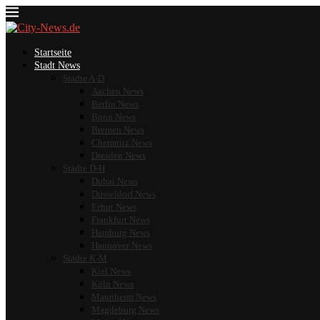
Startseite
Stadt News
Städte A-D
Aachen News
Berlin News
Bonn News
Bremen News
Chemnitz News
Dresden News
Städte D-H
Dubai News
Düsseldorf News
Erfurt News
Frankfurt News
Hamburg News
Hannover News
Städte K-M
Kiel News
Köln News
Mannheim News
Magdeburg News