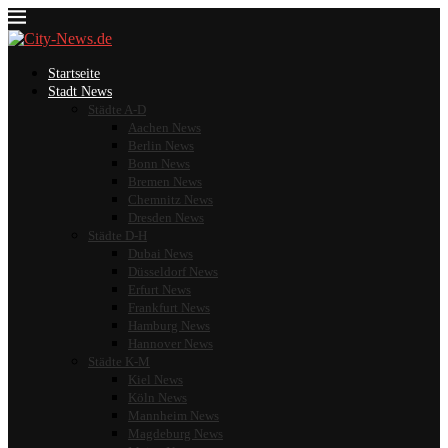
Startseite
Stadt News
Städte A-D
Aachen News
Berlin News
Bonn News
Bremen News
Chemnitz News
Dresden News
Städte D-H
Dubai News
Düsseldorf News
Erfurt News
Frankfurt News
Hamburg News
Hannover News
Städte K-M
Kiel News
Köln News
Mannheim News
Magdeburg News