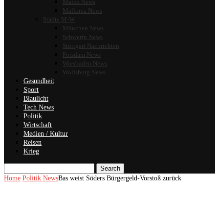
Mainz News
Mallorca News
Städte M-W
München News
Schwerin News
Stuttgart Nachrichten
Potsdam News
Wiesbaden News
Wolfsburg News
Gesundheit
Sport
Blaulicht
Tech News
Politik
Wirtschaft
Medien / Kultur
Reisen
Krieg
Search
Home
Politik News
Bas weist Söders Bürgergeld-Vorstoß zurück