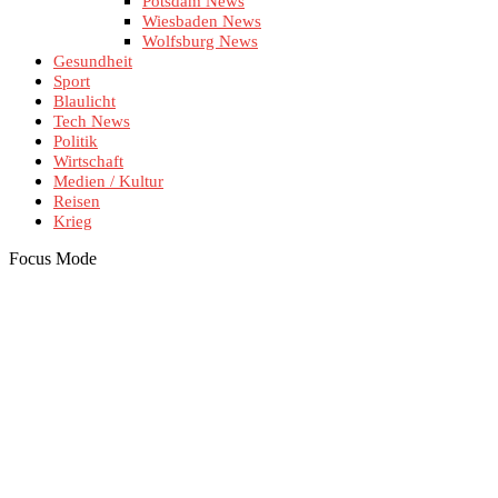
Potsdam News
Wiesbaden News
Wolfsburg News
Gesundheit
Sport
Blaulicht
Tech News
Politik
Wirtschaft
Medien / Kultur
Reisen
Krieg
Focus Mode