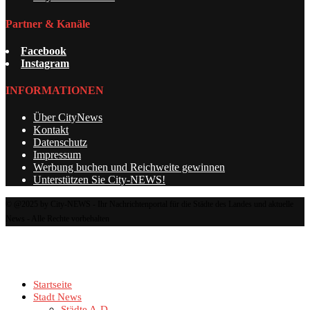
Partner & Kanäle
Facebook
Instagram
INFORMATIONEN
Über CityNews
Kontakt
Datenschutz
Impressum
Werbung buchen und Reichweite gewinnen
Unterstützen Sie City-NEWS!
© @2025 by City-NEWS - Ihr Nachrichtenportal für die Städte des Landes und aktuelle
News - Alle Rechte vorbehalten
Startseite
Stadt News
Städte A-D