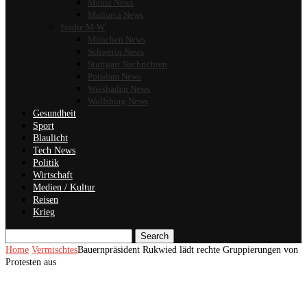
Mainz News
Mallorca News
Städte M-W
München News
Schwerin News
Stuttgart Nachrichten
Potsdam News
Wiesbaden News
Wolfsburg News
Gesundheit
Sport
Blaulicht
Tech News
Politik
Wirtschaft
Medien / Kultur
Reisen
Krieg
Search
Home
Vermischtes
Bauernpräsident Rukwied lädt rechte Gruppierungen von
Protesten aus