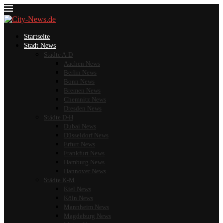
Startseite
Stadt News
Städte A-D
Aachen News
Berlin News
Bonn News
Bremen News
Chemnitz News
Dresden News
Städte D-H
Dubai News
Düsseldorf News
Erfurt News
Frankfurt News
Hamburg News
Hannover News
Städte K-M
Kiel News
Köln News
Mannheim News
Magdeburg News