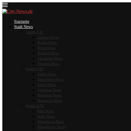
Startseite
Stadt News
Städte A-D
Aachen News
Berlin News
Bonn News
Bremen News
Chemnitz News
Dresden News
Städte D-H
Dubai News
Düsseldorf News
Erfurt News
Frankfurt News
Hamburg News
Hannover News
Städte K-M
Kiel News
Köln News
Mannheim News
Magdeburg News