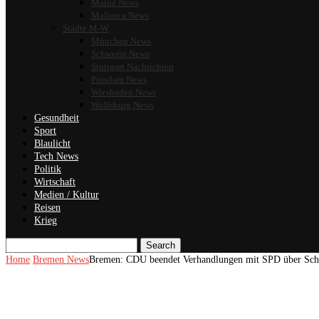
Mainz News
Mallorca News
Städte M-W
München News
Schwerin News
Stuttgart Nachrichten
Potsdam News
Wiesbaden News
Wolfsburg News
Gesundheit
Sport
Blaulicht
Tech News
Politik
Wirtschaft
Medien / Kultur
Reisen
Krieg
Search
Home
Bremen News
Bremen: CDU beendet Verhandlungen mit SPD über Sch