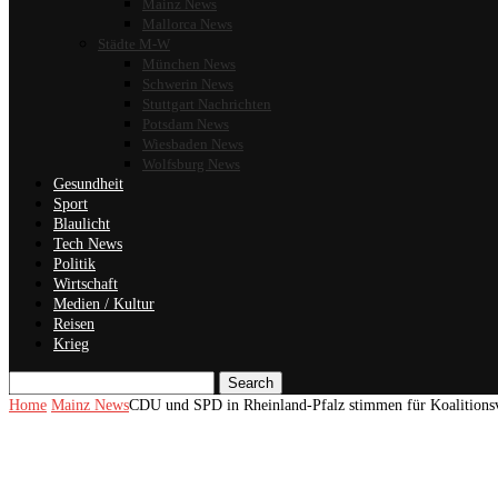
Mainz News
Mallorca News
Städte M-W
München News
Schwerin News
Stuttgart Nachrichten
Potsdam News
Wiesbaden News
Wolfsburg News
Gesundheit
Sport
Blaulicht
Tech News
Politik
Wirtschaft
Medien / Kultur
Reisen
Krieg
Search
Home
Mainz News
CDU und SPD in Rheinland-Pfalz stimmen für Koalitions