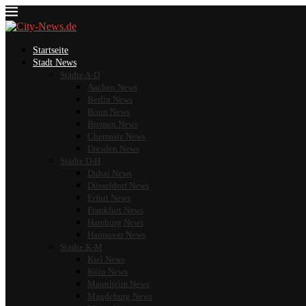
Startseite
Stadt News
Städte A-D
Aachen News
Berlin News
Bonn News
Bremen News
Chemnitz News
Dresden News
Städte D-H
Dubai News
Düsseldorf News
Erfurt News
Frankfurt News
Hamburg News
Hannover News
Städte K-M
Kiel News
Köln News
Mannheim News
Magdeburg News