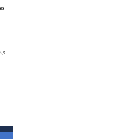
as
5,9