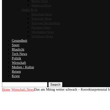
Mainz News
Mallorca News
Städte M-W
München News
Schwerin News
Stuttgart Nachrichten
Potsdam News
Wiesbaden News
Wolfsburg News
Gesundheit
Sport
Blaulicht
Tech News
Politik
Wirtschaft
Medien / Kultur
Reisen
Krieg
Search
Home
Wirtschaft News
Dax am Mittag weiter schwach – Korrekturpotenzial b