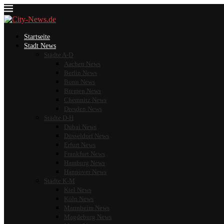
Startseite
Stadt News
Städte A-D
Aachen News
Berlin News
Bonn News
Bremen News
Chemnitz News
Dresden News
Städte D-H
Dubai News
Düsseldorf News
Erfurt News
Frankfurt News
Hamburg News
Hannover News
Städte K-M
Kiel News
Köln News
Mannheim News
Magdeburg News