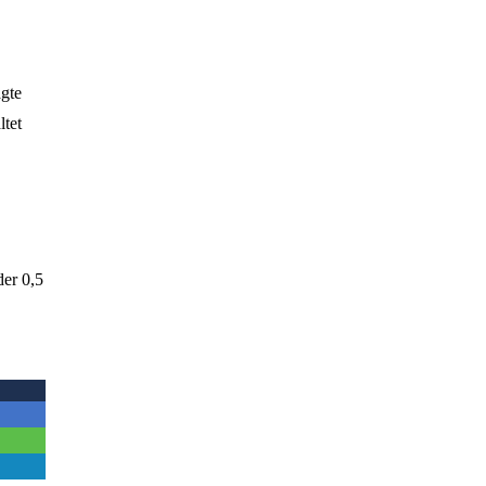
agte
ltet
der 0,5