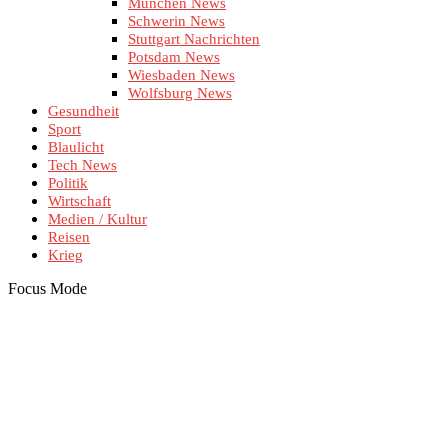
München News
Schwerin News
Stuttgart Nachrichten
Potsdam News
Wiesbaden News
Wolfsburg News
Gesundheit
Sport
Blaulicht
Tech News
Politik
Wirtschaft
Medien / Kultur
Reisen
Krieg
Focus Mode