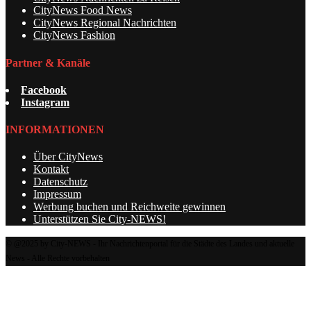
CityNews Food News
CityNews Regional Nachrichten
CityNews Fashion
Partner & Kanäle
Facebook
Instagram
INFORMATIONEN
Über CityNews
Kontakt
Datenschutz
Impressum
Werbung buchen und Reichweite gewinnen
Unterstützen Sie City-NEWS!
© @2025 by City-NEWS - Ihr Nachrichtenportal für die Städte des Landes und aktuelle
News - Alle Rechte vorbehalten