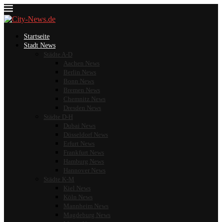
Startseite
Stadt News
Städte A-D
Aachen News
Berlin News
Bonn News
Bremen News
Chemnitz News
Dresden News
Städte D-H
Dubai News
Düsseldorf News
Erfurt News
Frankfurt News
Hamburg News
Hannover News
Städte K-M
Kiel News
Köln News
Mannheim News
Magdeburg News