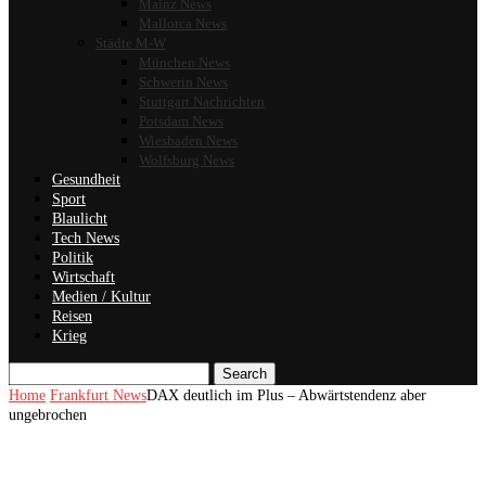
Mainz News
Mallorca News
Städte M-W
München News
Schwerin News
Stuttgart Nachrichten
Potsdam News
Wiesbaden News
Wolfsburg News
Gesundheit
Sport
Blaulicht
Tech News
Politik
Wirtschaft
Medien / Kultur
Reisen
Krieg
Search
Home
Frankfurt News
DAX deutlich im Plus – Abwärtstendenz aber
ungebrochen