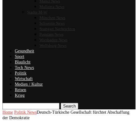
Mainz News
Mallorca News
Städte M-W
München News
Schwerin News
Stuttgart Nachrichten
Potsdam News
Wiesbaden News
Wolfsburg News
Gesundheit
Sport
Blaulicht
Tech News
Politik
Wirtschaft
Medien / Kultur
Reisen
Krieg
Search
Home
Politik News
Deutsch-Türkische Gesellschaft fürchtet Abschaffung
der Demokratie