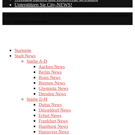
Unterstützen Sie City-NEWS!
© @2025 by City-NEWS - Ihr Nachrichtenportal für die Städte des Landes und aktuelle
News - Alle Rechte vorbehalten
Startseite
Stadt News
Städte A-D
Aachen News
Berlin News
Bonn News
Bremen News
Chemnitz News
Dresden News
Städte D-H
Dubai News
Düsseldorf News
Erfurt News
Frankfurt News
Hamburg News
Hannover News