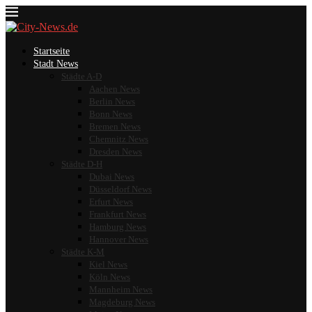
Startseite
Stadt News
Städte A-D
Aachen News
Berlin News
Bonn News
Bremen News
Chemnitz News
Dresden News
Städte D-H
Dubai News
Düsseldorf News
Erfurt News
Frankfurt News
Hamburg News
Hannover News
Städte K-M
Kiel News
Köln News
Mannheim News
Magdeburg News