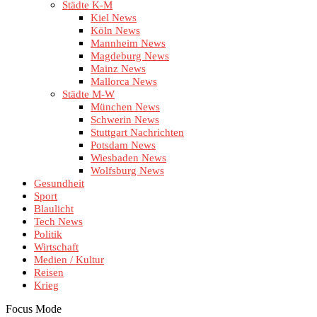
Städte K-M
Kiel News
Köln News
Mannheim News
Magdeburg News
Mainz News
Mallorca News
Städte M-W
München News
Schwerin News
Stuttgart Nachrichten
Potsdam News
Wiesbaden News
Wolfsburg News
Gesundheit
Sport
Blaulicht
Tech News
Politik
Wirtschaft
Medien / Kultur
Reisen
Krieg
Focus Mode