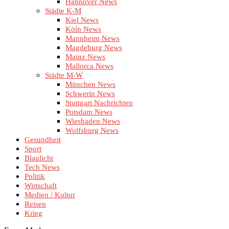
Hannover News
Städte K-M
Kiel News
Köln News
Mannheim News
Magdeburg News
Mainz News
Mallorca News
Städte M-W
München News
Schwerin News
Stuttgart Nachrichten
Potsdam News
Wiesbaden News
Wolfsburg News
Gesundheit
Sport
Blaulicht
Tech News
Politik
Wirtschaft
Medien / Kultur
Reisen
Krieg