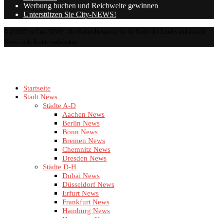
Werbung buchen und Reichweite gewinnen
Unterstützen Sie City-NEWS!
© @2025 by City-NEWS - Ihr Nachrichtenportal für die Städte des Landes und aktuelle
News - Alle Rechte vorbehalten
Startseite
Stadt News
Städte A-D
Aachen News
Berlin News
Bonn News
Bremen News
Chemnitz News
Dresden News
Städte D-H
Dubai News
Düsseldorf News
Erfurt News
Frankfurt News
Hamburg News