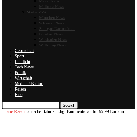
Mainz News
Mallorca News
Städte M-W
München News
Schwerin News
Stuttgart Nachrichten
Potsdam News
Wiesbaden News
Wolfsburg News
Gesundheit
Sport
Blaulicht
Tech News
Politik
Wirtschaft
Medien / Kultur
Reisen
Krieg
Search
Home
Reisen
Deutsche Bahn kündigt Familienticket für 99,99 Euro an