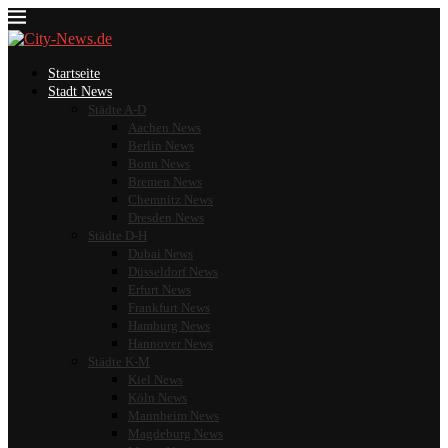
Startseite
Stadt News
Städte A-D
Aachen News
Berlin News
Bonn News
Bremen News
Chemnitz News
Dresden News
Städte D-H
Dubai News
Düsseldorf News
Erfurt News
Frankfurt News
Hamburg News
Hannover News
Städte K-M
Kiel News
Köln News
Mannheim News
Magdeburg News