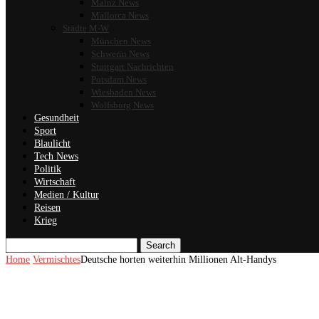
Mainz News
Mallorca News
Städte M-W
München News
Schwerin News
Stuttgart Nachrichten
Potsdam News
Wiesbaden News
Wolfsburg News
Gesundheit
Sport
Blaulicht
Tech News
Politik
Wirtschaft
Medien / Kultur
Reisen
Krieg
Search
Home
Vermischtes
Deutsche horten weiterhin Millionen Alt-Handys