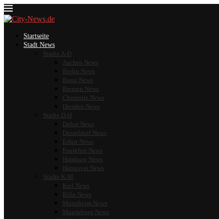
Startseite
Stadt News
Städte A-D
Aachen News
Berlin News
Bonn News
Bremen News
Chemnitz News
Dresden News
Städte D-H
Dubai News
Düsseldorf News
Erfurt News
Frankfurt News
Hamburg News
Hannover News
Städte K-M
Kiel News
Köln News
Mannheim News
Magdeburg News