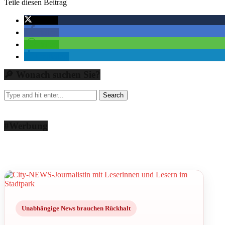
Teile diesen Beitrag
twittern
teilen
teilen
mitteilen
🔎 Wonach suchen Sie?
#Werbung
Unabhängige News brauchen Rückhalt