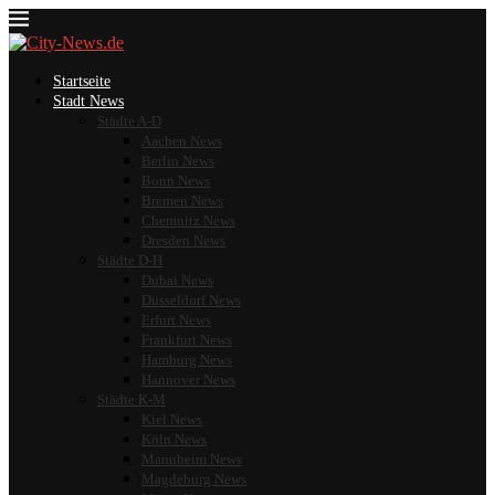
Startseite
Stadt News
Städte A-D
Aachen News
Berlin News
Bonn News
Bremen News
Chemnitz News
Dresden News
Städte D-H
Dubai News
Düsseldorf News
Erfurt News
Frankfurt News
Hamburg News
Hannover News
Städte K-M
Kiel News
Köln News
Mannheim News
Magdeburg News