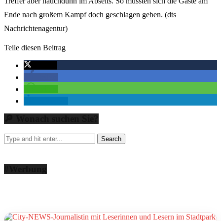
Treffer aber hauchdünn im Abseits. So mussten sich die Gäste am
Ende nach großem Kampf doch geschlagen geben. (dts
Nachrichtenagentur)
Teile diesen Beitrag
twittern
teilen
teilen
mitteilen
🔎 Wonach suchen Sie?
#Werbung