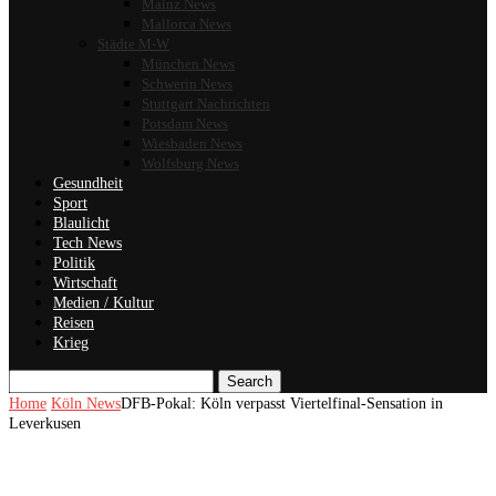
Mainz News
Mallorca News
Städte M-W
München News
Schwerin News
Stuttgart Nachrichten
Potsdam News
Wiesbaden News
Wolfsburg News
Gesundheit
Sport
Blaulicht
Tech News
Politik
Wirtschaft
Medien / Kultur
Reisen
Krieg
Search
Home
Köln News
DFB-Pokal: Köln verpasst Viertelfinal-Sensation in
Leverkusen