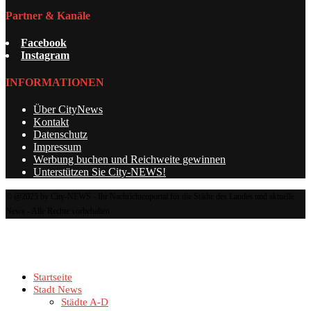
Partner & Kanäle
Facebook
Instagram
INFORMATIONEN
Über CityNews
Kontakt
Datenschutz
Impressum
Werbung buchen und Reichweite gewinnen
Unterstützen Sie City-NEWS!
© @2025 by City-NEWS - Ihr Nachrichtenportal für die Städte des Landes und aktuelle
News - Alle Rechte vorbehalten
Startseite
Stadt News
Städte A-D