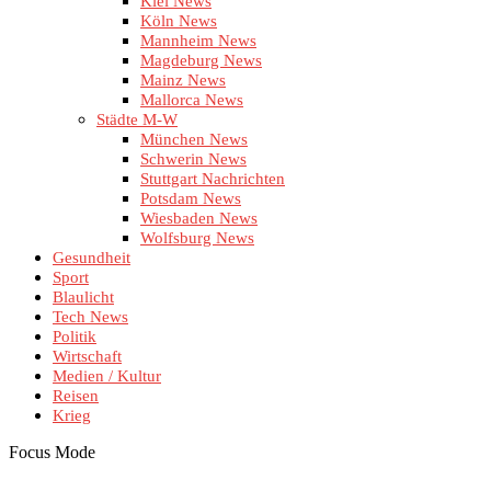
Kiel News
Köln News
Mannheim News
Magdeburg News
Mainz News
Mallorca News
Städte M-W
München News
Schwerin News
Stuttgart Nachrichten
Potsdam News
Wiesbaden News
Wolfsburg News
Gesundheit
Sport
Blaulicht
Tech News
Politik
Wirtschaft
Medien / Kultur
Reisen
Krieg
Focus Mode