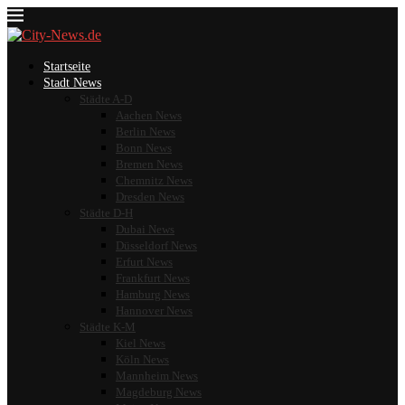
Startseite
Stadt News
Städte A-D
Aachen News
Berlin News
Bonn News
Bremen News
Chemnitz News
Dresden News
Städte D-H
Dubai News
Düsseldorf News
Erfurt News
Frankfurt News
Hamburg News
Hannover News
Städte K-M
Kiel News
Köln News
Mannheim News
Magdeburg News