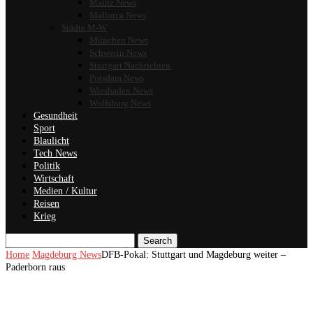
Mainz News
Mallorca News
Städte M-W
München News
Schwerin News
Stuttgart Nachrichten
Potsdam News
Wiesbaden News
Wolfsburg News
Gesundheit
Sport
Blaulicht
Tech News
Politik
Wirtschaft
Medien / Kultur
Reisen
Krieg
Search
Home
Magdeburg News
DFB-Pokal: Stuttgart und Magdeburg weiter –
Paderborn raus