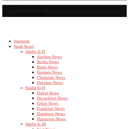
© @2025 by City-NEWS - Ihr Nachrichtenportal für die Städte des Landes und aktuelle
News - Alle Rechte vorbehalten
Startseite
Stadt News
Städte A-D
Aachen News
Berlin News
Bonn News
Bremen News
Chemnitz News
Dresden News
Städte D-H
Dubai News
Düsseldorf News
Erfurt News
Frankfurt News
Hamburg News
Hannover News
Städte K-M