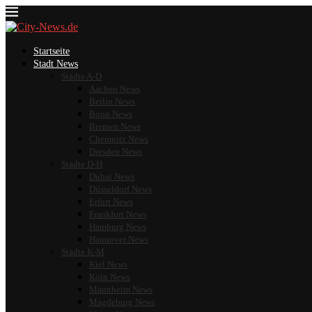
Startseite
Stadt News
Städte A-D
Aachen News
Berlin News
Bonn News
Bremen News
Chemnitz News
Dresden News
Städte D-H
Dubai News
Düsseldorf News
Erfurt News
Frankfurt News
Hamburg News
Hannover News
Städte K-M
Kiel News
Köln News
Mannheim News
Magdeburg News