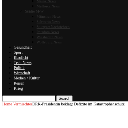
Mainz News
Mallorca News
Städte M-W
München News
Schwerin News
Stuttgart Nachrichten
Potsdam News
Wiesbaden News
Wolfsburg News
Gesundheit
Sport
Blaulicht
Tech News
Politik
Wirtschaft
Medien / Kultur
Reisen
Krieg
Search
Home
Vermischtes
DRK-Präsidentin beklagt Defizite im Katastrophenschutz