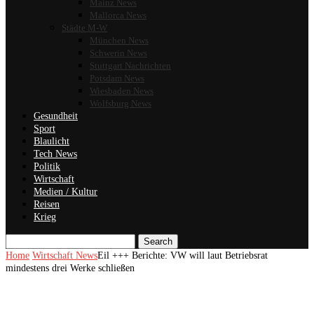
Mainz News
Mallorca News
Städte M-W
München News
Schwerin News
Stuttgart Nachrichten
Potsdam News
Wiesbaden News
Wolfsburg News
Gesundheit
Sport
Blaulicht
Tech News
Politik
Wirtschaft
Medien / Kultur
Reisen
Krieg
Search
Home
Wirtschaft News
Eil +++ Berichte: VW will laut Betriebsrat
mindestens drei Werke schließen