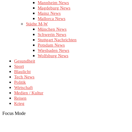
Mannheim News
Magdeburg News
Mainz News
Mallorca News
Städte M-W
München News
Schwerin News
Stuttgart Nachrichten
Potsdam News
Wiesbaden News
Wolfsburg News
Gesundheit
Sport
Blaulicht
Tech News
Politik
Wirtschaft
Medien / Kultur
Reisen
Krieg
Focus Mode