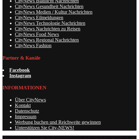
CityNews Blaulicht Nachrichten
CityNews Gesundheit Nachrichten
CityNews Medien / Kultur Nachrichten
CityNews Eilmeldungen
CityNews Technologie Nachrichten
CityNews Nachrichten zu Reisen
CityNews Food News
CityNews Regional Nachrichten
CityNews Fashion
Partner & Kanäle
Facebook
Instagram
INFORMATIONEN
Über CityNews
Kontakt
Datenschutz
Impressum
Werbung buchen und Reichweite gewinnen
Unterstützen Sie City-NEWS!
© @2025 by City-NEWS - Ihr Nachrichtenportal für die Städte des Landes und aktuelle