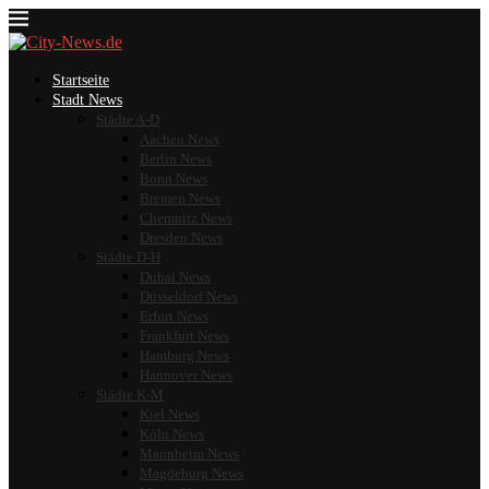
Startseite
Stadt News
Städte A-D
Aachen News
Berlin News
Bonn News
Bremen News
Chemnitz News
Dresden News
Städte D-H
Dubai News
Düsseldorf News
Erfurt News
Frankfurt News
Hamburg News
Hannover News
Städte K-M
Kiel News
Köln News
Mannheim News
Magdeburg News