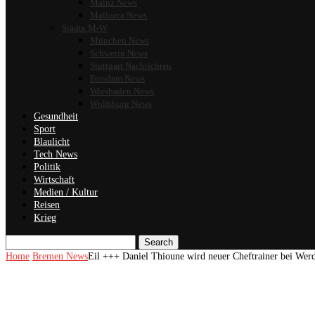
Mainz News
Mallorca News
Städte M-W
München News
Schwerin News
Stuttgart Nachrichten
Potsdam News
Wiesbaden News
Wolfsburg News
Gesundheit
Sport
Blaulicht
Tech News
Politik
Wirtschaft
Medien / Kultur
Reisen
Krieg
Search
Home
Bremen News
Eil +++ Daniel Thioune wird neuer Cheftrainer bei We