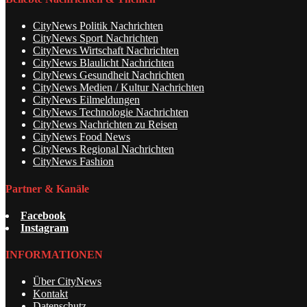
CityNews Politik Nachrichten
CityNews Sport Nachrichten
CityNews Wirtschaft Nachrichten
CityNews Blaulicht Nachrichten
CityNews Gesundheit Nachrichten
CityNews Medien / Kultur Nachrichten
CityNews Eilmeldungen
CityNews Technologie Nachrichten
CityNews Nachrichten zu Reisen
CityNews Food News
CityNews Regional Nachrichten
CityNews Fashion
Partner & Kanäle
Facebook
Instagram
INFORMATIONEN
Über CityNews
Kontakt
Datenschutz