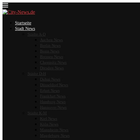
Startseite
Stadt News
Städte A-D
Aachen News
Berlin News
Bonn News
Bremen News
Chemnitz News
Dresden News
Städte D-H
Dubai News
Düsseldorf News
Erfurt News
Frankfurt News
Hamburg News
Hannover News
Städte K-M
Kiel News
Köln News
Mannheim News
Magdeburg News