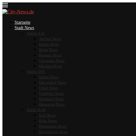
Startseite
Stadt News
Städte A-D
Aachen News
Berlin News
Bonn News
Bremen News
Chemnitz News
Dresden News
Städte D-H
Dubai News
Düsseldorf News
Erfurt News
Frankfurt News
Hamburg News
Hannover News
Städte K-M
Kiel News
Köln News
Mannheim News
Magdeburg News