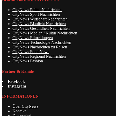
CityNews Politik Nachrichten
CityNews Sport Nachrichten
CityNews Wirtschaft Nachrichten
CityNews Blaulicht Nachrichten
CityNews Gesundheit Nachrichten
CityNews Medien / Kultur Nachrichten
CityNews Eilmeldungen
CityNews Technologie Nachrichten
CityNews Nachrichten zu Reisen
CityNews Food News
CityNews Regional Nachrichten
CityNews Fashion
Partner & Kanäle
Facebook
Instagram
INFORMATIONEN
Über CityNews
Kontakt
Datenschutz