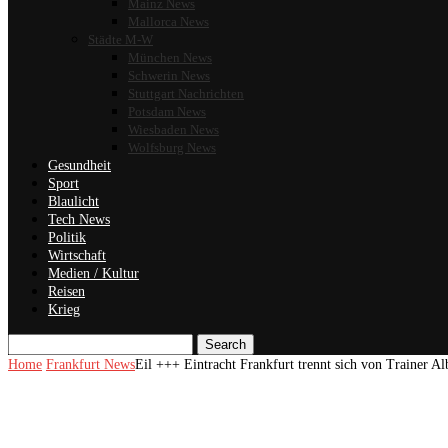
Mainz News
Mallorca News
Städte M-W
München News
Schwerin News
Stuttgart Nachrichten
Potsdam News
Wiesbaden News
Wolfsburg News
Gesundheit
Sport
Blaulicht
Tech News
Politik
Wirtschaft
Medien / Kultur
Reisen
Krieg
Search
Home
Frankfurt News
Eil +++ Eintracht Frankfurt trennt sich von Trainer Al