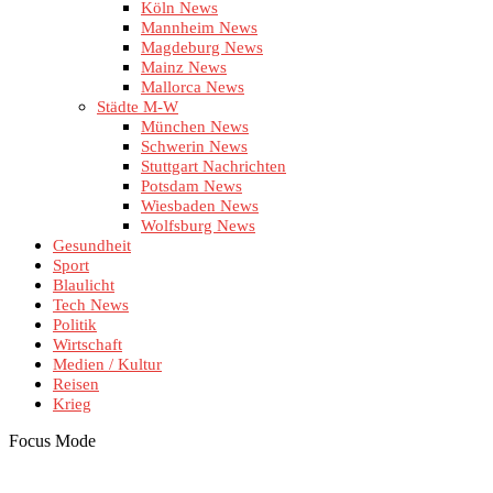
Köln News
Mannheim News
Magdeburg News
Mainz News
Mallorca News
Städte M-W
München News
Schwerin News
Stuttgart Nachrichten
Potsdam News
Wiesbaden News
Wolfsburg News
Gesundheit
Sport
Blaulicht
Tech News
Politik
Wirtschaft
Medien / Kultur
Reisen
Krieg
Focus Mode