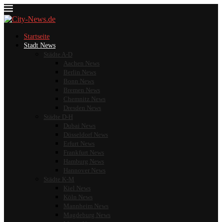
Startseite
Stadt News
Städte A-D
Aachen News
Berlin News
Bonn News
Bremen News
Chemnitz News
Dresden News
Städte D-H
Dubai News
Düsseldorf News
Erfurt News
Frankfurt News
Hamburg News
Hannover News
Städte K-M
Kiel News
Köln News
Mannheim News
Magdeburg News