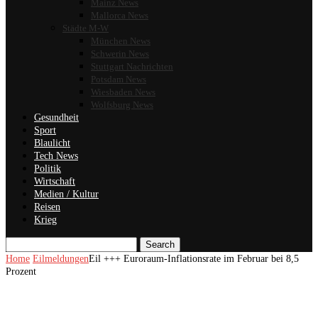
Mainz News
Mallorca News
Städte M-W
München News
Schwerin News
Stuttgart Nachrichten
Potsdam News
Wiesbaden News
Wolfsburg News
Gesundheit
Sport
Blaulicht
Tech News
Politik
Wirtschaft
Medien / Kultur
Reisen
Krieg
Search
Home
Eilmeldungen
Eil +++ Euroraum-Inflationsrate im Februar bei 8,5
Prozent