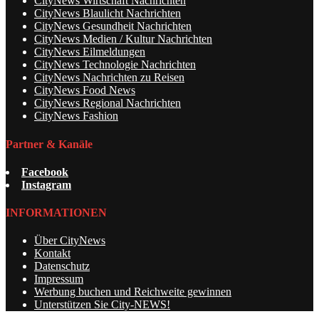
CityNews Wirtschaft Nachrichten
CityNews Blaulicht Nachrichten
CityNews Gesundheit Nachrichten
CityNews Medien / Kultur Nachrichten
CityNews Eilmeldungen
CityNews Technologie Nachrichten
CityNews Nachrichten zu Reisen
CityNews Food News
CityNews Regional Nachrichten
CityNews Fashion
Partner & Kanäle
Facebook
Instagram
INFORMATIONEN
Über CityNews
Kontakt
Datenschutz
Impressum
Werbung buchen und Reichweite gewinnen
Unterstützen Sie City-NEWS!