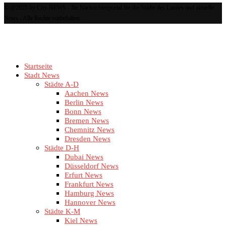
© @2025 by City-NEWS - Ihr Nachrichtenportal für die Städte des Landes und aktuelle
News - Alle Rechte vorbehalten
Startseite
Stadt News
Städte A-D
Aachen News
Berlin News
Bonn News
Bremen News
Chemnitz News
Dresden News
Städte D-H
Dubai News
Düsseldorf News
Erfurt News
Frankfurt News
Hamburg News
Hannover News
Städte K-M
Kiel News