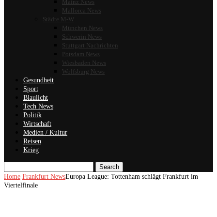
Mainz News
Mallorca News
Städte M-W
München News
Schwerin News
Stuttgart Nachrichten
Potsdam News
Wiesbaden News
Wolfsburg News
Gesundheit
Sport
Blaulicht
Tech News
Politik
Wirtschaft
Medien / Kultur
Reisen
Krieg
Search
Home
Frankfurt News
Europa League: Tottenham schlägt Frankfurt im
Viertelfinale