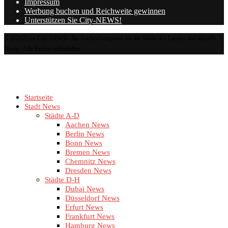
Impressum
Werbung buchen und Reichweite gewinnen
Unterstützen Sie City-NEWS!
© @2025 by City-NEWS - Ihr Nachrichtenportal für die Städte des Landes und aktuelle
News - Alle Rechte vorbehalten
Startseite
Stadt News
Städte A-D
Aachen News
Berlin News
Bonn News
Bremen News
Chemnitz News
Dresden News
Städte D-H
Dubai News
Düsseldorf News
Erfurt News
Frankfurt News
Hamburg News