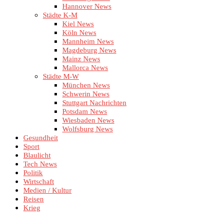
Hannover News
Städte K-M
Kiel News
Köln News
Mannheim News
Magdeburg News
Mainz News
Mallorca News
Städte M-W
München News
Schwerin News
Stuttgart Nachrichten
Potsdam News
Wiesbaden News
Wolfsburg News
Gesundheit
Sport
Blaulicht
Tech News
Politik
Wirtschaft
Medien / Kultur
Reisen
Krieg