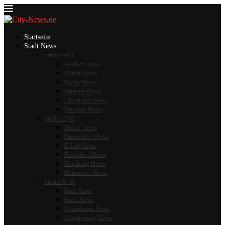
Startseite
Stadt News
Städte A-D
Aachen News
Berlin News
Bonn News
Bremen News
Chemnitz News
Dresden News
Städte D-H
Dubai News
Düsseldorf News
Erfurt News
Frankfurt News
Hamburg News
Hannover News
Städte K-M
Kiel News
Köln News
Mannheim News
Magdeburg News