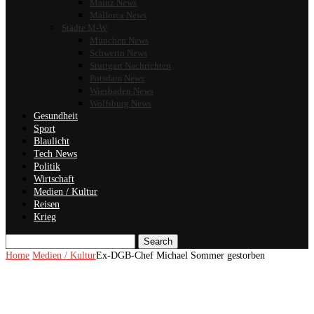
Mainz News
Mallorca News
Städte M-W
München News
Schwerin News
Stuttgart Nachrichten
Potsdam News
Wiesbaden News
Wolfsburg News
Gesundheit
Sport
Blaulicht
Tech News
Politik
Wirtschaft
Medien / Kultur
Reisen
Krieg
Search
Home
Medien / Kultur
Ex-DGB-Chef Michael Sommer gestorben