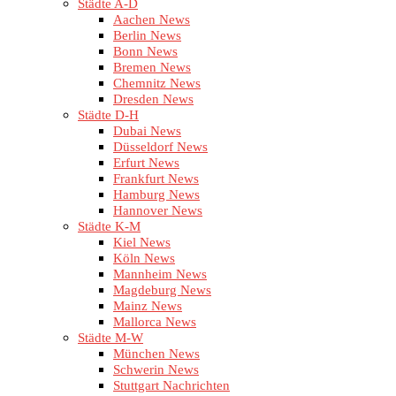
Städte A-D
Aachen News
Berlin News
Bonn News
Bremen News
Chemnitz News
Dresden News
Städte D-H
Dubai News
Düsseldorf News
Erfurt News
Frankfurt News
Hamburg News
Hannover News
Städte K-M
Kiel News
Köln News
Mannheim News
Magdeburg News
Mainz News
Mallorca News
Städte M-W
München News
Schwerin News
Stuttgart Nachrichten