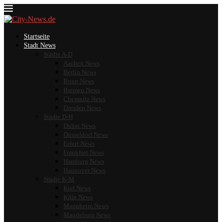
Startseite
Stadt News
Städte A-D
Aachen News
Berlin News
Bonn News
Bremen News
Chemnitz News
Dresden News
Städte D-H
Dubai News
Düsseldorf News
Erfurt News
Frankfurt News
Hamburg News
Hannover News
Städte K-M
Kiel News
Köln News
Mannheim News
Magdeburg News