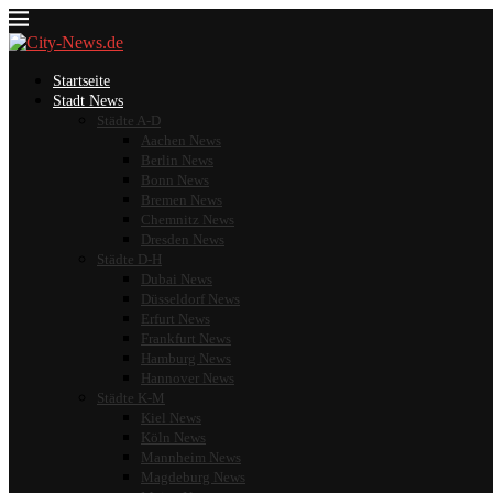
Startseite
Stadt News
Städte A-D
Aachen News
Berlin News
Bonn News
Bremen News
Chemnitz News
Dresden News
Städte D-H
Dubai News
Düsseldorf News
Erfurt News
Frankfurt News
Hamburg News
Hannover News
Städte K-M
Kiel News
Köln News
Mannheim News
Magdeburg News