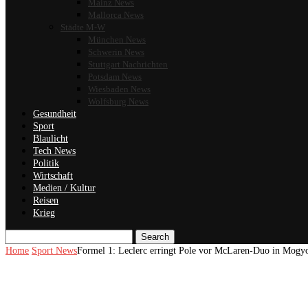
Mainz News
Mallorca News
Städte M-W
München News
Schwerin News
Stuttgart Nachrichten
Potsdam News
Wiesbaden News
Wolfsburg News
Gesundheit
Sport
Blaulicht
Tech News
Politik
Wirtschaft
Medien / Kultur
Reisen
Krieg
Search
Home
Sport News
Formel 1: Leclerc erringt Pole vor McLaren-Duo in Mogy