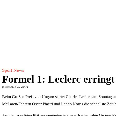
Sport News
Formel 1: Leclerc errin
02/08/2025
76
views
Beim Großen Preis von Ungarn startet Charles Leclerc am Sonntag aus
McLaren-Fahrern Oscar Piastri und Lando Norris die schnellste Zeit h
Auf den sonstigen Plätzen rangierten in dieser Reihenfolge George R