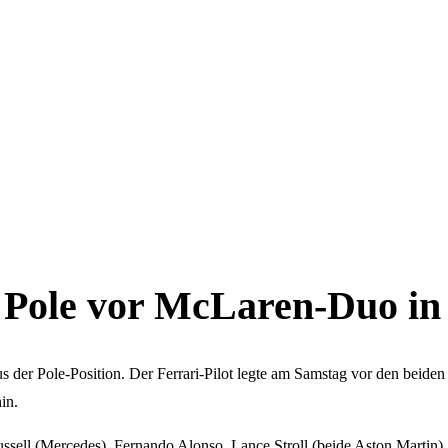
gt Pole vor McLaren-Duo i
 der Pole-Position. Der Ferrari-Pilot legte am Samstag vor den beiden
in.
ussell (Mercedes), Fernando Alonso, Lance Stroll (beide Aston Martin),