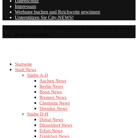
Datenschutz
Impressum
Werbung buchen und Reichweite gewinnen
Unterstützen Sie City-NEWS!
© @2025 by City-NEWS - Ihr Nachrichtenportal für die Städte des Landes und aktuelle
News - Alle Rechte vorbehalten
Startseite
Stadt News
Städte A-D
Aachen News
Berlin News
Bonn News
Bremen News
Chemnitz News
Dresden News
Städte D-H
Dubai News
Düsseldorf News
Erfurt News
Frankfurt News