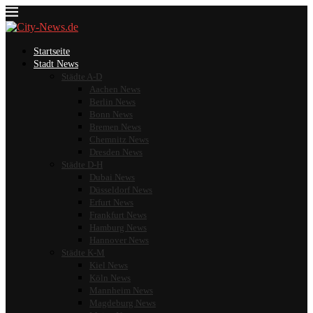
Startseite
Stadt News
Städte A-D
Aachen News
Berlin News
Bonn News
Bremen News
Chemnitz News
Dresden News
Städte D-H
Dubai News
Düsseldorf News
Erfurt News
Frankfurt News
Hamburg News
Hannover News
Städte K-M
Kiel News
Köln News
Mannheim News
Magdeburg News