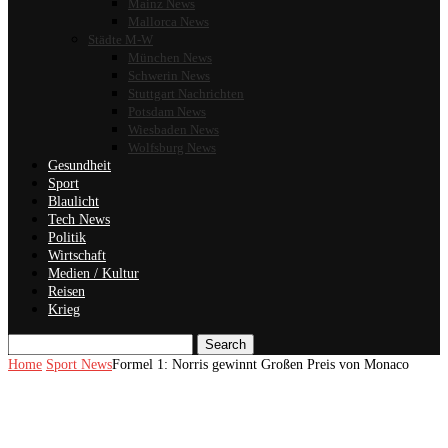
Mainz News
Mallorca News
Städte M-W
München News
Schwerin News
Stuttgart Nachrichten
Potsdam News
Wiesbaden News
Wolfsburg News
Gesundheit
Sport
Blaulicht
Tech News
Politik
Wirtschaft
Medien / Kultur
Reisen
Krieg
Search
Home
Sport News
Formel 1: Norris gewinnt Großen Preis von Monaco