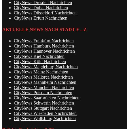
CityNews Dresden Nachrichten
CityNews Dubai Nachrichten
CityNews Düsseldorf Nachrichten
CityNews Erfurt Nachrichten
AKTUELLE NEWS NACH STADT F – Z
CityNews Frankfurt Nachrichten
CityNews Hamburg Nachrichten
CityNews Hannover Nachrichten
CityNews Kiel Nachrichten
CityNews Köln Nachrichten
CityNews Magdeburg Nachrichten
CityNews Mainz Nachrichten
CityNews Mallorca Nachrichten
CityNews Mannheim Nachrichten
CityNews München Nachrichten
CityNews Potsdam Nachrichten
CityNews Saarbrücken Nachrichten
CityNews Schwerin Nachrichten
CityNews Stuttgart Nachrichten
CityNews Wiesbaden Nachrichten
CityNews Wolfsburg Nachrichten