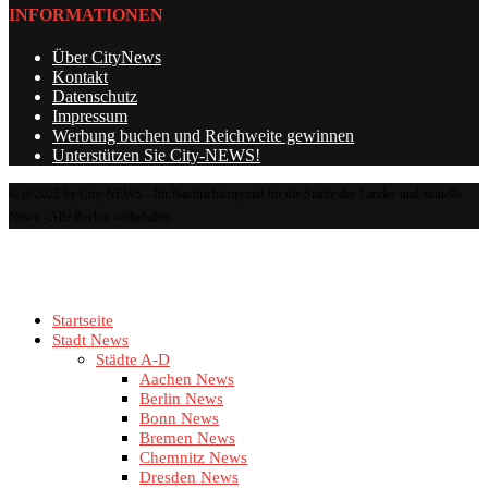
INFORMATIONEN
Über CityNews
Kontakt
Datenschutz
Impressum
Werbung buchen und Reichweite gewinnen
Unterstützen Sie City-NEWS!
© @2025 by City-NEWS - Ihr Nachrichtenportal für die Städte des Landes und aktuelle
News - Alle Rechte vorbehalten
Startseite
Stadt News
Städte A-D
Aachen News
Berlin News
Bonn News
Bremen News
Chemnitz News
Dresden News