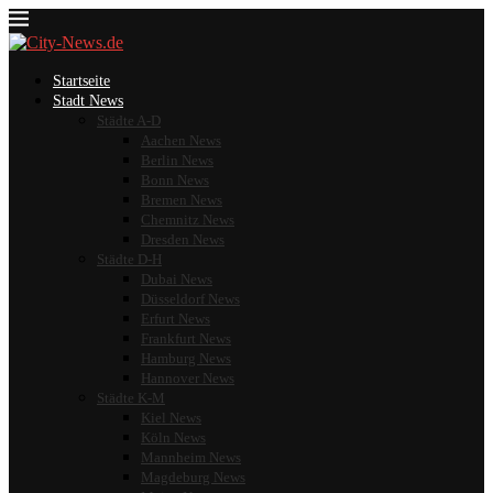
Startseite
Stadt News
Städte A-D
Aachen News
Berlin News
Bonn News
Bremen News
Chemnitz News
Dresden News
Städte D-H
Dubai News
Düsseldorf News
Erfurt News
Frankfurt News
Hamburg News
Hannover News
Städte K-M
Kiel News
Köln News
Mannheim News
Magdeburg News