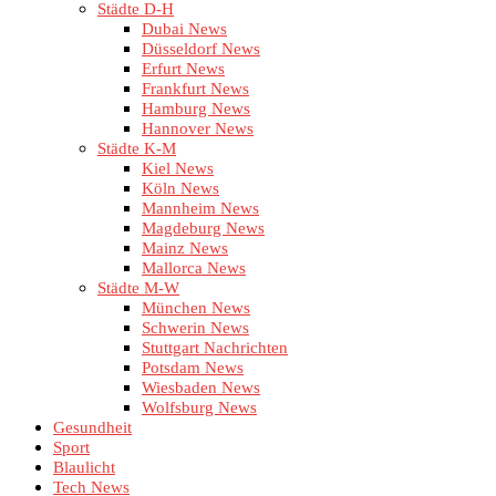
Städte D-H
Dubai News
Düsseldorf News
Erfurt News
Frankfurt News
Hamburg News
Hannover News
Städte K-M
Kiel News
Köln News
Mannheim News
Magdeburg News
Mainz News
Mallorca News
Städte M-W
München News
Schwerin News
Stuttgart Nachrichten
Potsdam News
Wiesbaden News
Wolfsburg News
Gesundheit
Sport
Blaulicht
Tech News