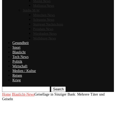
Mainz News
Mallorca News
Städte M-W
München News
Schwerin News
Stuttgart Nachrichten
Potsdam News
Wiesbaden News
Wolfsburg News
Gesundheit
Sport
Blaulicht
Tech News
Politik
Wirtschaft
Medien / Kultur
Reisen
Krieg
Search
Home
Blaulicht-News
Geisellage in Sinziger Bank: Mehrere Täter und
Geiseln