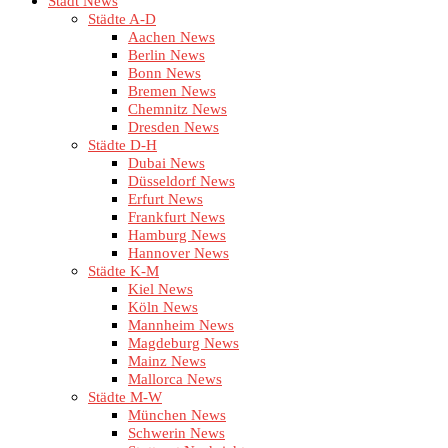
Stadt News
Städte A-D
Aachen News
Berlin News
Bonn News
Bremen News
Chemnitz News
Dresden News
Städte D-H
Dubai News
Düsseldorf News
Erfurt News
Frankfurt News
Hamburg News
Hannover News
Städte K-M
Kiel News
Köln News
Mannheim News
Magdeburg News
Mainz News
Mallorca News
Städte M-W
München News
Schwerin News