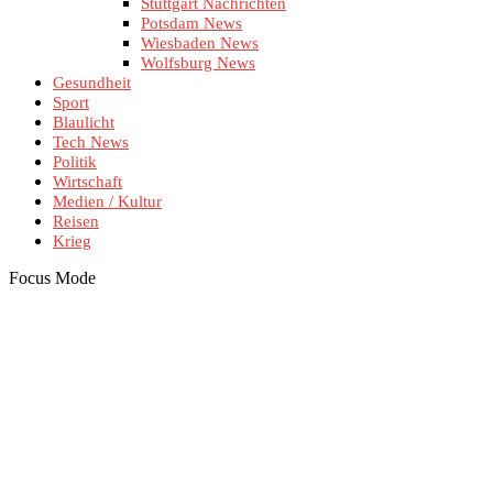
Stuttgart Nachrichten
Potsdam News
Wiesbaden News
Wolfsburg News
Gesundheit
Sport
Blaulicht
Tech News
Politik
Wirtschaft
Medien / Kultur
Reisen
Krieg
Focus Mode