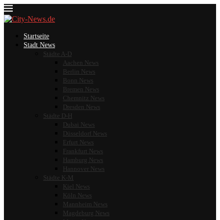
Startseite
Stadt News
Städte A-D
Aachen News
Berlin News
Bonn News
Bremen News
Chemnitz News
Dresden News
Städte D-H
Dubai News
Düsseldorf News
Erfurt News
Frankfurt News
Hamburg News
Hannover News
Städte K-M
Kiel News
Köln News
Mannheim News
Magdeburg News