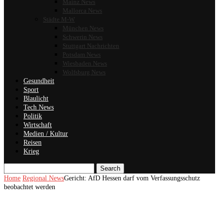
Mainz News
Mallorca News
Städte M-W
München News
Schwerin News
Stuttgart Nachrichten
Potsdam News
Wiesbaden News
Wolfsburg News
Gesundheit
Sport
Blaulicht
Tech News
Politik
Wirtschaft
Medien / Kultur
Reisen
Krieg
Search
Home
Regional News
Gericht: AfD Hessen darf vom Verfassungsschutz
beobachtet werden