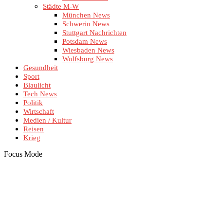
Städte M-W
München News
Schwerin News
Stuttgart Nachrichten
Potsdam News
Wiesbaden News
Wolfsburg News
Gesundheit
Sport
Blaulicht
Tech News
Politik
Wirtschaft
Medien / Kultur
Reisen
Krieg
Focus Mode