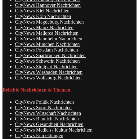
CityNews Hannover Nachrichten
CityNews Kiel Nachrichten
CityNews Köln Nachrichten
CityNews Magdeburg Nachrichten
CityNews Mainz Nachrichten
CityNews Mallorca Nachrichten
CityNews Mannheim Nachrichten
CityNews München Nachrichten
CityNews Potsdam Nachrichten
CityNews Saarbrücken Nachrichten
CityNews Schwerin Nachrichten
CityNews Stuttgart Nachrichten
CityNews Wiesbaden Nachrichten
CityNews Wolfsburg Nachrichten
Beliebte Nachrichten & Themen
CityNews Politik Nachrichten
CityNews Sport Nachrichten
CityNews Wirtschaft Nachrichten
CityNews Blaulicht Nachrichten
CityNews Gesundheit Nachrichten
CityNews Medien / Kultur Nachrichten
CityNews Eilmeldungen