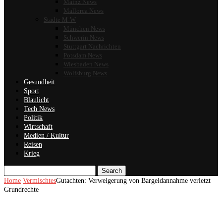
Mainz News
Mallorca News
Städte M-W
München News
Schwerin News
Stuttgart Nachrichten
Potsdam News
Wiesbaden News
Wolfsburg News
Gesundheit
Sport
Blaulicht
Tech News
Politik
Wirtschaft
Medien / Kultur
Reisen
Krieg
Search
Home
Vermischtes
Gutachten: Verweigerung von Bargeldannahme verletzt
Grundrechte