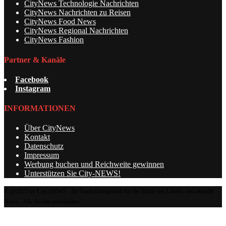
CityNews Technologie Nachrichten
CityNews Nachrichten zu Reisen
CityNews Food News
CityNews Regional Nachrichten
CityNews Fashion
Partner & Kanäle
Facebook
Instagram
INFORMATIONEN
Über CityNews
Kontakt
Datenschutz
Impressum
Werbung buchen und Reichweite gewinnen
Unterstützen Sie City-NEWS!
© @2025 by City-NEWS - Ihr Nachrichtenportal für die Städte des Landes und aktuelle
News - Alle Rechte vorbehalten