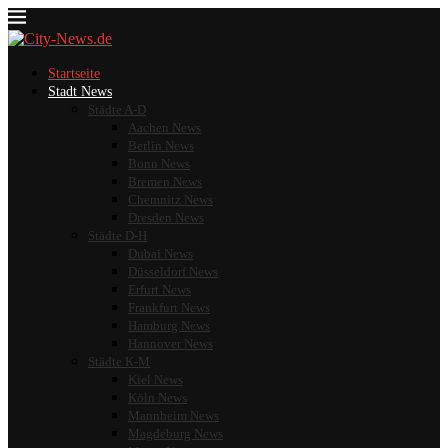
Startseite
Stadt News
Städte A-D
Aachen News
Berlin News
Bonn News
Bremen News
Chemnitz News
Dresden News
Städte D-H
Dubai News
Düsseldorf News
Erfurt News
Frankfurt News
Hamburg News
Hannover News
Städte K-M
Kiel News
Köln News
Mannheim News
Magdeburg News