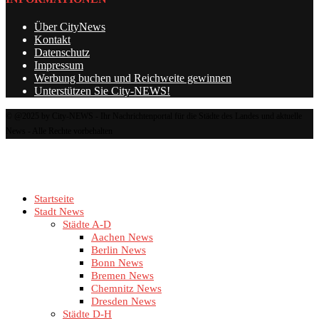
Über CityNews
Kontakt
Datenschutz
Impressum
Werbung buchen und Reichweite gewinnen
Unterstützen Sie City-NEWS!
© @2025 by City-NEWS - Ihr Nachrichtenportal für die Städte des Landes und aktuelle
News - Alle Rechte vorbehalten
Startseite
Stadt News
Städte A-D
Aachen News
Berlin News
Bonn News
Bremen News
Chemnitz News
Dresden News
Städte D-H