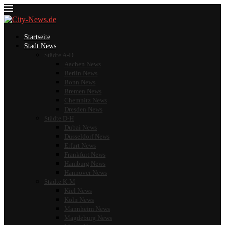
Startseite
Stadt News
Städte A-D
Aachen News
Berlin News
Bonn News
Bremen News
Chemnitz News
Dresden News
Städte D-H
Dubai News
Düsseldorf News
Erfurt News
Frankfurt News
Hamburg News
Hannover News
Städte K-M
Kiel News
Köln News
Mannheim News
Magdeburg News