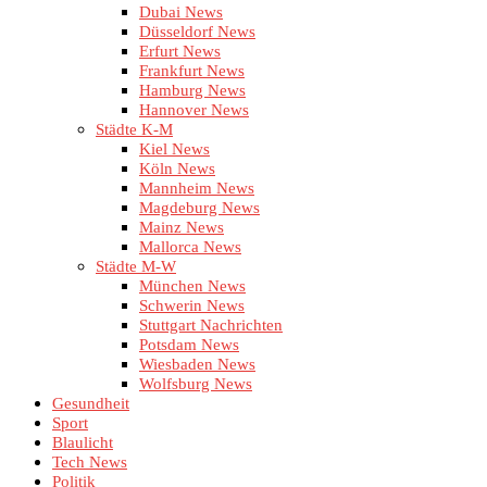
Dubai News
Düsseldorf News
Erfurt News
Frankfurt News
Hamburg News
Hannover News
Städte K-M
Kiel News
Köln News
Mannheim News
Magdeburg News
Mainz News
Mallorca News
Städte M-W
München News
Schwerin News
Stuttgart Nachrichten
Potsdam News
Wiesbaden News
Wolfsburg News
Gesundheit
Sport
Blaulicht
Tech News
Politik