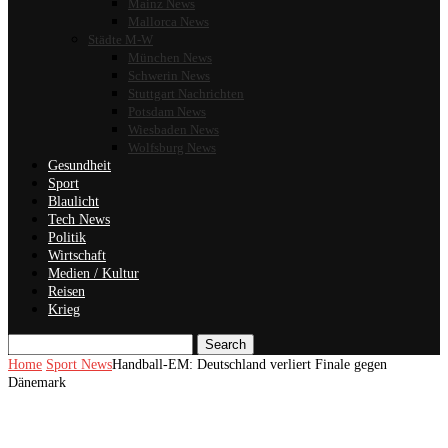
Mainz News
Mallorca News
Städte M-W
München News
Schwerin News
Stuttgart Nachrichten
Potsdam News
Wiesbaden News
Wolfsburg News
Gesundheit
Sport
Blaulicht
Tech News
Politik
Wirtschaft
Medien / Kultur
Reisen
Krieg
Search
Home
Sport News
Handball-EM: Deutschland verliert Finale gegen
Dänemark