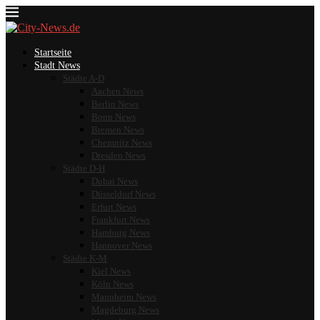
Startseite
Stadt News
Städte A-D
Aachen News
Berlin News
Bonn News
Bremen News
Chemnitz News
Dresden News
Städte D-H
Dubai News
Düsseldorf News
Erfurt News
Frankfurt News
Hamburg News
Hannover News
Städte K-M
Kiel News
Köln News
Mannheim News
Magdeburg News