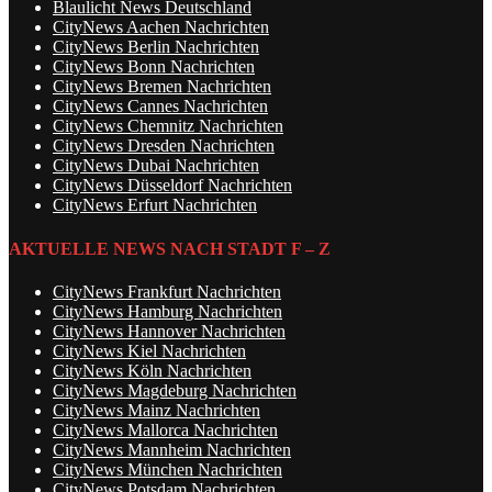
Blaulicht News Deutschland
CityNews Aachen Nachrichten
CityNews Berlin Nachrichten
CityNews Bonn Nachrichten
CityNews Bremen Nachrichten
CityNews Cannes Nachrichten
CityNews Chemnitz Nachrichten
CityNews Dresden Nachrichten
CityNews Dubai Nachrichten
CityNews Düsseldorf Nachrichten
CityNews Erfurt Nachrichten
AKTUELLE NEWS NACH STADT F – Z
CityNews Frankfurt Nachrichten
CityNews Hamburg Nachrichten
CityNews Hannover Nachrichten
CityNews Kiel Nachrichten
CityNews Köln Nachrichten
CityNews Magdeburg Nachrichten
CityNews Mainz Nachrichten
CityNews Mallorca Nachrichten
CityNews Mannheim Nachrichten
CityNews München Nachrichten
CityNews Potsdam Nachrichten