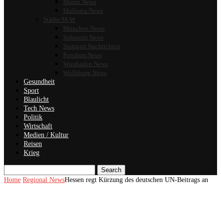
Mainz News
Mallorca News
Städte M-W
München News
Schwerin News
Stuttgart Nachrichten
Potsdam News
Wiesbaden News
Wolfsburg News
Gesundheit
Sport
Blaulicht
Tech News
Politik
Wirtschaft
Medien / Kultur
Reisen
Krieg
Search
Home
Regional News
Hessen regt Kürzung des deutschen UN-Beitrags an