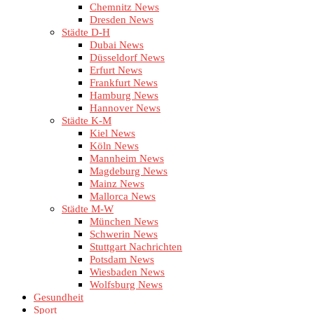
Chemnitz News
Dresden News
Städte D-H
Dubai News
Düsseldorf News
Erfurt News
Frankfurt News
Hamburg News
Hannover News
Städte K-M
Kiel News
Köln News
Mannheim News
Magdeburg News
Mainz News
Mallorca News
Städte M-W
München News
Schwerin News
Stuttgart Nachrichten
Potsdam News
Wiesbaden News
Wolfsburg News
Gesundheit
Sport