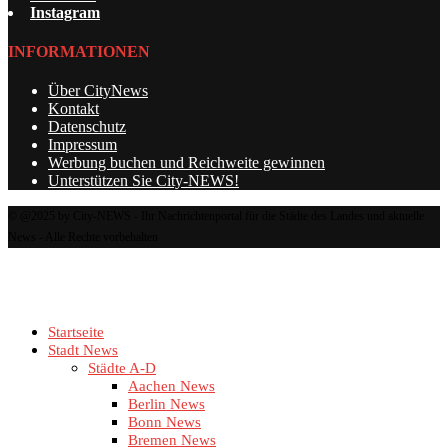
Instagram
INFORMATIONEN
Über CityNews
Kontakt
Datenschutz
Impressum
Werbung buchen und Reichweite gewinnen
Unterstützen Sie City-NEWS!
© @2025 by City-NEWS - Ihr Nachrichtenportal für die Städte des Landes und aktuelle
News - Alle Rechte vorbehalten
Startseite
Stadt News
Städte A-D
Aachen News
Berlin News
Bonn News
Bremen News