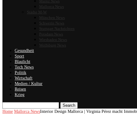
Mainz News
Mallorca News
Städte M-W
München News
Schwerin News
Stuttgart Nachrichten
Potsdam News
Wiesbaden News
Wolfsburg News
Gesundheit
Sport
Blaulicht
Tech News
Politik
Wirtschaft
Medien / Kultur
Reisen
Krieg
Search
Home
Mallorca News
Interior Design Mallorca | Virginia Pérez macht Immobi