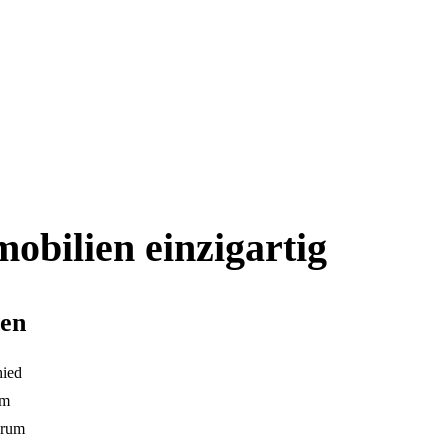
obilien einzigartig
nen
hied
im
arum