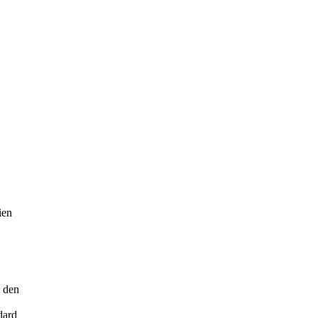
ien
n den
dard