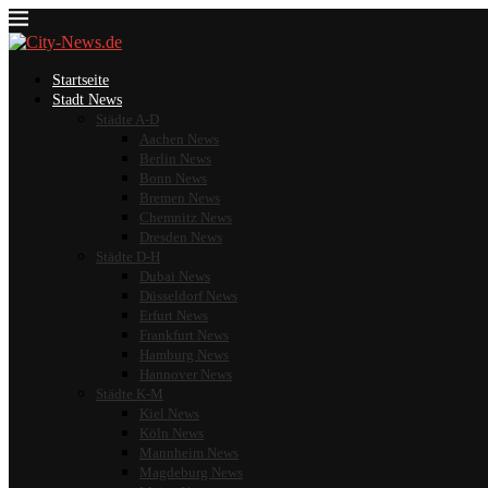
Startseite
Stadt News
Städte A-D
Aachen News
Berlin News
Bonn News
Bremen News
Chemnitz News
Dresden News
Städte D-H
Dubai News
Düsseldorf News
Erfurt News
Frankfurt News
Hamburg News
Hannover News
Städte K-M
Kiel News
Köln News
Mannheim News
Magdeburg News