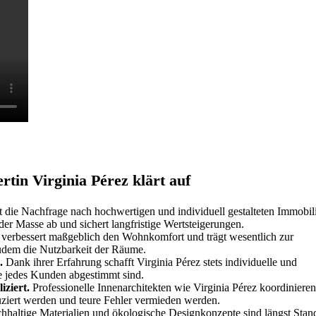
in Virginia Pérez klärt auf
gt die Nachfrage nach hochwertigen und individuell gestalteten Immobil
der Masse ab und sichert langfristige Wertsteigerungen.
 verbessert maßgeblich den Wohnkomfort und trägt wesentlich zur
zudem die Nutzbarkeit der Räume.
.
Dank ihrer Erfahrung schafft Virginia Pérez stets individuelle und
e jedes Kunden abgestimmt sind.
ziert.
Professionelle Innenarchitekten wie Virginia Pérez koordiniere
ziert werden und teure Fehler vermieden werden.
haltige Materialien und ökologische Designkonzepte sind längst Stan