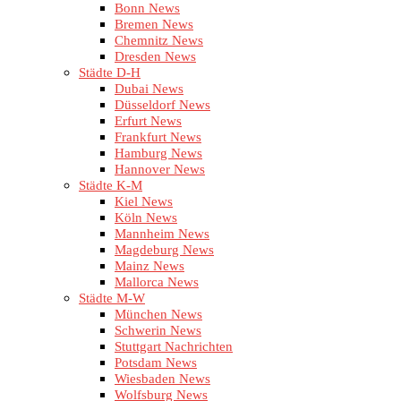
Bonn News
Bremen News
Chemnitz News
Dresden News
Städte D-H
Dubai News
Düsseldorf News
Erfurt News
Frankfurt News
Hamburg News
Hannover News
Städte K-M
Kiel News
Köln News
Mannheim News
Magdeburg News
Mainz News
Mallorca News
Städte M-W
München News
Schwerin News
Stuttgart Nachrichten
Potsdam News
Wiesbaden News
Wolfsburg News