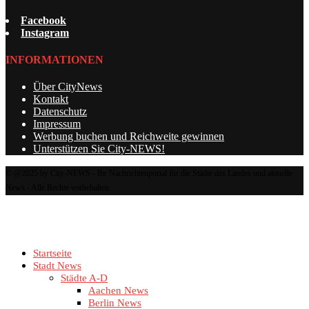
Facebook
Instagram
INFORMATIONEN
Über CityNews
Kontakt
Datenschutz
Impressum
Werbung buchen und Reichweite gewinnen
Unterstützen Sie City-NEWS!
© @2025 by City-NEWS - Ihr Nachrichtenportal für die Städte des Landes und aktuelle
News - Alle Rechte vorbehalten
Startseite
Stadt News
Städte A-D
Aachen News
Berlin News