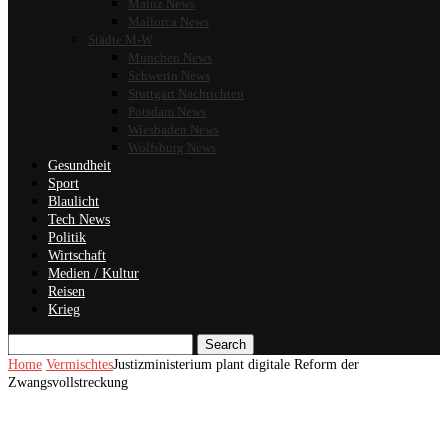
Mainz News
Mallorca News
Städte M-W
München News
Schwerin News
Stuttgart Nachrichten
Potsdam News
Wiesbaden News
Wolfsburg News
Gesundheit
Sport
Blaulicht
Tech News
Politik
Wirtschaft
Medien / Kultur
Reisen
Krieg
Search
Home
Vermischtes
Justizministerium plant digitale Reform der
Zwangsvollstreckung