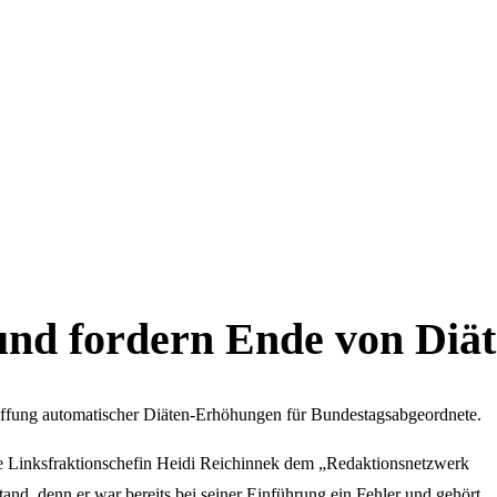
und fordern Ende von Diä
haffung automatischer Diäten-Erhöhungen für Bundestagsabgeordnete.
agte Linksfraktionschefin Heidi Reichinnek dem „Redaktionsnetzwerk
nd, denn er war bereits bei seiner Einführung ein Fehler und gehört