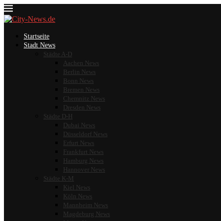
Startseite
Stadt News
Städte A-D
Aachen News
Berlin News
Bonn News
Bremen News
Chemnitz News
Dresden News
Städte D-H
Dubai News
Düsseldorf News
Erfurt News
Frankfurt News
Hamburg News
Hannover News
Städte K-M
Kiel News
Köln News
Mannheim News
Magdeburg News