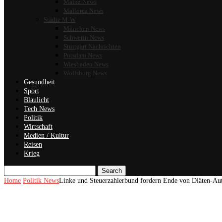
Mainz News
Mallorca News
Städte M-W
München News
Schwerin News
Stuttgart Nachrichten
Potsdam News
Wiesbaden News
Wolfsburg News
Gesundheit
Sport
Blaulicht
Tech News
Politik
Wirtschaft
Medien / Kultur
Reisen
Krieg
Search
Home
Politik News
Linke und Steuerzahlerbund fordern Ende von Diäten-Au