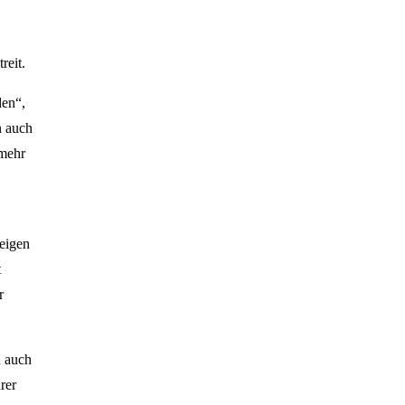
reit.
den“,
n auch
 mehr
teigen
t
r
h auch
rer