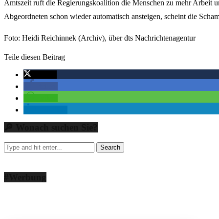
Amtszeit ruft die Regierungskoalition die Menschen zu mehr Arbeit u
Abgeordneten schon wieder automatisch ansteigen, scheint die Scham
Foto: Heidi Reichinnek (Archiv), über dts Nachrichtenagentur
Teile diesen Beitrag
twittern
teilen
teilen
mitteilen
🔎 Wonach suchen Sie?
#Werbung