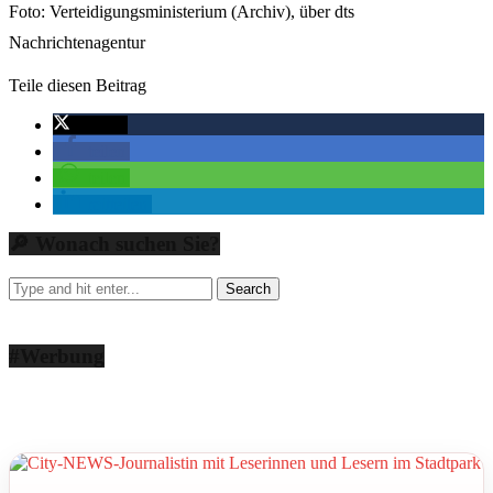
Foto: Verteidigungsministerium (Archiv), über dts
Nachrichtenagentur
Teile diesen Beitrag
twittern
teilen
teilen
mitteilen
🔎 Wonach suchen Sie?
#Werbung