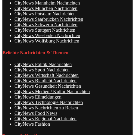
CityNews Mannheim Nachrichten
CityNews München Nachrichten
CityNews Potsdam Nachrichten
CityNews Saarbrücken Nachrichten
CityNews Schwerin Nachrichten
CityNews Stuttgart Nachrichten
CityNews Wiesbaden Nachrichten
CityNews Wolfsburg Nachrichten
Beliebte Nachrichten & Themen
CityNews Politik Nachrichten
CityNews Sport Nachrichten
CityNews Wirtschaft Nachrichten
CityNews Blaulicht Nachrichten
CityNews Gesundheit Nachrichten
CityNews Medien / Kultur Nachrichten
CityNews Eilmeldungen
CityNews Technologie Nachrichten
CityNews Nachrichten zu Reisen
CityNews Food News
CityNews Regional Nachrichten
CityNews Fashion