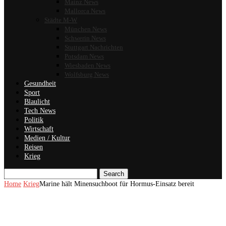
Mainz News
Mallorca News
Städte M-W
München News
Schwerin News
Stuttgart Nachrichten
Potsdam News
Wiesbaden News
Wolfsburg News
Gesundheit
Sport
Blaulicht
Tech News
Politik
Wirtschaft
Medien / Kultur
Reisen
Krieg
Search
Home
Krieg
Marine hält Minensuchboot für Hormus-Einsatz bereit