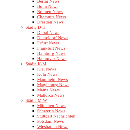
Berlin News
Bonn News
Bremen News
Chemnitz News
Dresden News
Städte D-H
Dubai News
Düsseldorf News
Erfurt News
Frankfurt News
Hamburg News
Hannover News
Städte K-M
Kiel News
Köln News
Mannheim News
Magdeburg News
Mainz News
Mallorca News
Städte M-W
München News
Schwerin News
Stuttgart Nachrichten
Potsdam News
Wiesbaden News