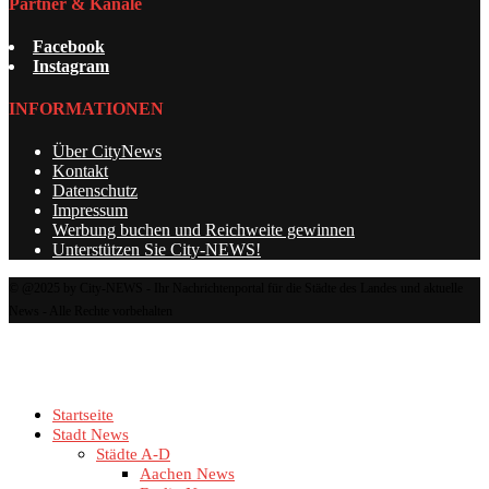
Partner & Kanäle
Facebook
Instagram
INFORMATIONEN
Über CityNews
Kontakt
Datenschutz
Impressum
Werbung buchen und Reichweite gewinnen
Unterstützen Sie City-NEWS!
© @2025 by City-NEWS - Ihr Nachrichtenportal für die Städte des Landes und aktuelle
News - Alle Rechte vorbehalten
Startseite
Stadt News
Städte A-D
Aachen News