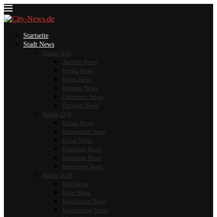
Startseite
Stadt News
Städte A-D
Aachen News
Berlin News
Bonn News
Bremen News
Chemnitz News
Dresden News
Städte D-H
Dubai News
Düsseldorf News
Erfurt News
Frankfurt News
Hamburg News
Hannover News
Städte K-M
Kiel News
Köln News
Mannheim News
Magdeburg News