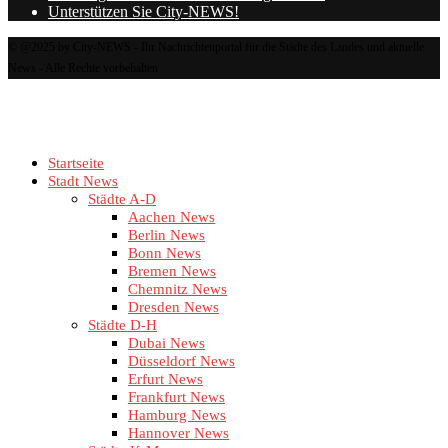
Unterstützen Sie City-NEWS!
© @2025 by City-NEWS - Ihr Nachrichtenportal für die Städte des Landes und aktuelle
News - Alle Rechte vorbehalten
Startseite
Stadt News
Städte A-D
Aachen News
Berlin News
Bonn News
Bremen News
Chemnitz News
Dresden News
Städte D-H
Dubai News
Düsseldorf News
Erfurt News
Frankfurt News
Hamburg News
Hannover News