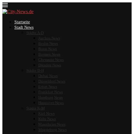
Startseite
Stadt News
Städte A-D
Aachen News
Berlin News
Bonn News
Bremen News
Chemnitz News
Dresden News
Städte D-H
Dubai News
Düsseldorf News
Erfurt News
Frankfurt News
Hamburg News
Hannover News
Städte K-M
Kiel News
Köln News
Mannheim News
Magdeburg News