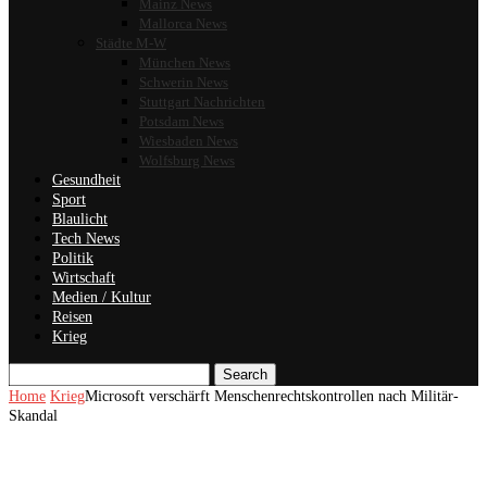
Mainz News
Mallorca News
Städte M-W
München News
Schwerin News
Stuttgart Nachrichten
Potsdam News
Wiesbaden News
Wolfsburg News
Gesundheit
Sport
Blaulicht
Tech News
Politik
Wirtschaft
Medien / Kultur
Reisen
Krieg
Search
Home
Krieg
Microsoft verschärft Menschenrechtskontrollen nach Militär-
Skandal