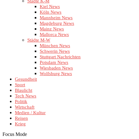
Städte K-M
Kiel News
Köln News
Mannheim News
Magdeburg News
Mainz News
Mallorca News
Städte M-W
München News
Schwerin News
Stuttgart Nachrichten
Potsdam News
Wiesbaden News
Wolfsburg News
Gesundheit
Sport
Blaulicht
Tech News
Politik
Wirtschaft
Medien / Kultur
Reisen
Krieg
Focus Mode