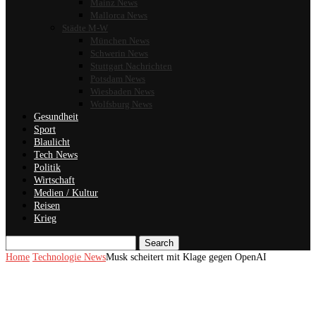
Mainz News
Mallorca News
Städte M-W
München News
Schwerin News
Stuttgart Nachrichten
Potsdam News
Wiesbaden News
Wolfsburg News
Gesundheit
Sport
Blaulicht
Tech News
Politik
Wirtschaft
Medien / Kultur
Reisen
Krieg
Search
Home
Technologie News
Musk scheitert mit Klage gegen OpenAI