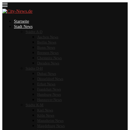
Startseite
Stadt News
Städte A-D
Aachen News
Berlin News
Bonn News
Bremen News
Chemnitz News
Dresden News
Städte D-H
Dubai News
Düsseldorf News
Erfurt News
Frankfurt News
Hamburg News
Hannover News
Städte K-M
Kiel News
Köln News
Mannheim News
Magdeburg News