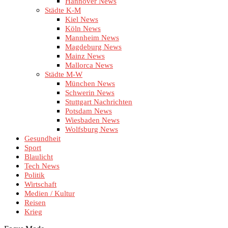
Hannover News
Städte K-M
Kiel News
Köln News
Mannheim News
Magdeburg News
Mainz News
Mallorca News
Städte M-W
München News
Schwerin News
Stuttgart Nachrichten
Potsdam News
Wiesbaden News
Wolfsburg News
Gesundheit
Sport
Blaulicht
Tech News
Politik
Wirtschaft
Medien / Kultur
Reisen
Krieg