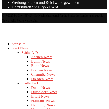
Werbung buchen und Reichweite gewinnen
Unterstützen Sie City-NEWS!
© @2025 by City-NEWS - Ihr Nachrichtenportal für die Städte des Landes und aktuelle
News - Alle Rechte vorbehalten
Startseite
Stadt News
Städte A-D
Aachen News
Berlin News
Bonn News
Bremen News
Chemnitz News
Dresden News
Städte D-H
Dubai News
Düsseldorf News
Erfurt News
Frankfurt News
Hamburg News