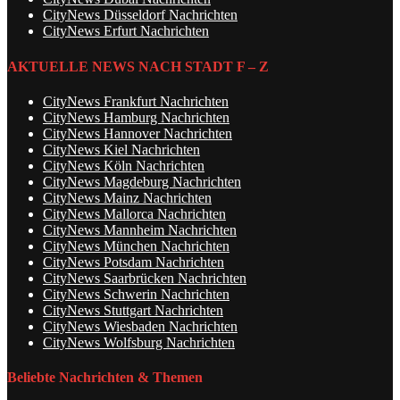
CityNews Düsseldorf Nachrichten
CityNews Erfurt Nachrichten
AKTUELLE NEWS NACH STADT F – Z
CityNews Frankfurt Nachrichten
CityNews Hamburg Nachrichten
CityNews Hannover Nachrichten
CityNews Kiel Nachrichten
CityNews Köln Nachrichten
CityNews Magdeburg Nachrichten
CityNews Mainz Nachrichten
CityNews Mallorca Nachrichten
CityNews Mannheim Nachrichten
CityNews München Nachrichten
CityNews Potsdam Nachrichten
CityNews Saarbrücken Nachrichten
CityNews Schwerin Nachrichten
CityNews Stuttgart Nachrichten
CityNews Wiesbaden Nachrichten
CityNews Wolfsburg Nachrichten
Beliebte Nachrichten & Themen