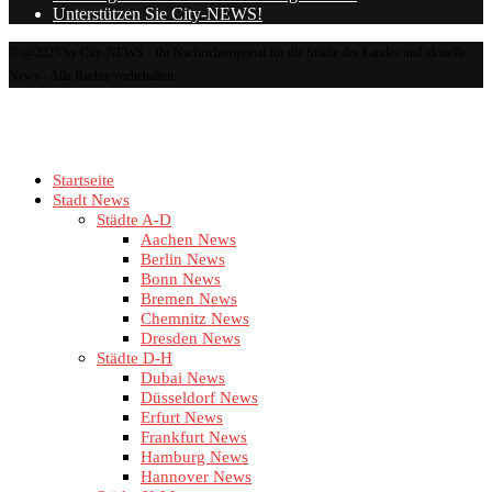
Unterstützen Sie City-NEWS!
© @2025 by City-NEWS - Ihr Nachrichtenportal für die Städte des Landes und aktuelle
News - Alle Rechte vorbehalten
Startseite
Stadt News
Städte A-D
Aachen News
Berlin News
Bonn News
Bremen News
Chemnitz News
Dresden News
Städte D-H
Dubai News
Düsseldorf News
Erfurt News
Frankfurt News
Hamburg News
Hannover News