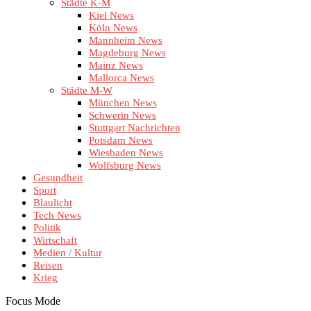
Städte K-M
Kiel News
Köln News
Mannheim News
Magdeburg News
Mainz News
Mallorca News
Städte M-W
München News
Schwerin News
Stuttgart Nachrichten
Potsdam News
Wiesbaden News
Wolfsburg News
Gesundheit
Sport
Blaulicht
Tech News
Politik
Wirtschaft
Medien / Kultur
Reisen
Krieg
Focus Mode