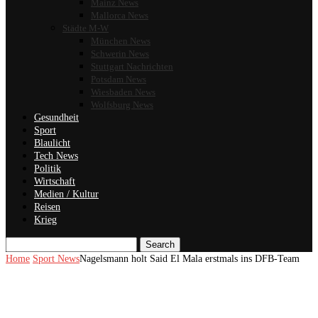
Mainz News
Mallorca News
Städte M-W
München News
Schwerin News
Stuttgart Nachrichten
Potsdam News
Wiesbaden News
Wolfsburg News
Gesundheit
Sport
Blaulicht
Tech News
Politik
Wirtschaft
Medien / Kultur
Reisen
Krieg
Search
Home
Sport News
Nagelsmann holt Said El Mala erstmals ins DFB-Team