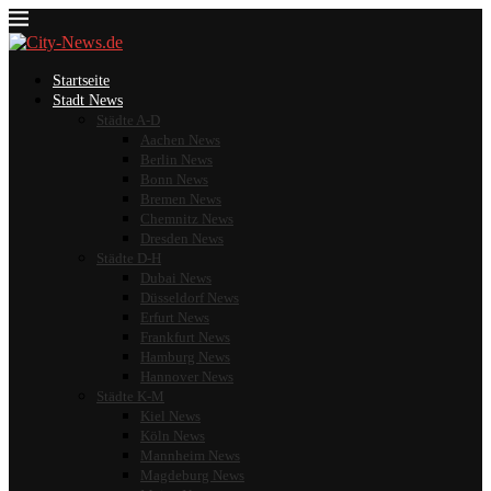
Startseite
Stadt News
Städte A-D
Aachen News
Berlin News
Bonn News
Bremen News
Chemnitz News
Dresden News
Städte D-H
Dubai News
Düsseldorf News
Erfurt News
Frankfurt News
Hamburg News
Hannover News
Städte K-M
Kiel News
Köln News
Mannheim News
Magdeburg News