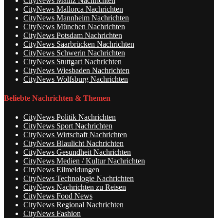
CityNews Mainz Nachrichten
CityNews Mallorca Nachrichten
CityNews Mannheim Nachrichten
CityNews München Nachrichten
CityNews Potsdam Nachrichten
CityNews Saarbrücken Nachrichten
CityNews Schwerin Nachrichten
CityNews Stuttgart Nachrichten
CityNews Wiesbaden Nachrichten
CityNews Wolfsburg Nachrichten
Beliebte Nachrichten & Themen
CityNews Politik Nachrichten
CityNews Sport Nachrichten
CityNews Wirtschaft Nachrichten
CityNews Blaulicht Nachrichten
CityNews Gesundheit Nachrichten
CityNews Medien / Kultur Nachrichten
CityNews Eilmeldungen
CityNews Technologie Nachrichten
CityNews Nachrichten zu Reisen
CityNews Food News
CityNews Regional Nachrichten
CityNews Fashion