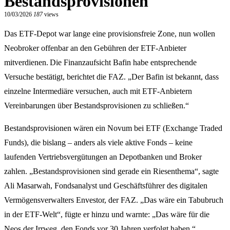
Bestandsprovisionen
10/03/2026
187
views
Das ETF-Depot war lange eine provisionsfreie Zone, nun wollen
Neobroker offenbar an den Gebühren der ETF-Anbieter
mitverdienen. Die Finanzaufsicht Bafin habe entsprechende
Versuche bestätigt, berichtet die FAZ. „Der Bafin ist bekannt, dass
einzelne Intermediäre versuchen, auch mit ETF-Anbietern
Vereinbarungen über Bestandsprovisionen zu schließen.“
Bestandsprovisionen wären ein Novum bei ETF (Exchange Traded
Funds), die bislang – anders als viele aktive Fonds – keine
laufenden Vertriebsvergütungen an Depotbanken und Broker
zahlen. „Bestandsprovisionen sind gerade ein Riesenthema“, sagte
Ali Masarwah, Fondsanalyst und Geschäftsführer des digitalen
Vermögensverwalters Envestor, der FAZ. „Das wäre ein Tabubruch
in der ETF-Welt“, fügte er hinzu und warnte: „Das wäre für die
Neos der Irrweg, den Fonds vor 30 Jahren verfolgt haben.“