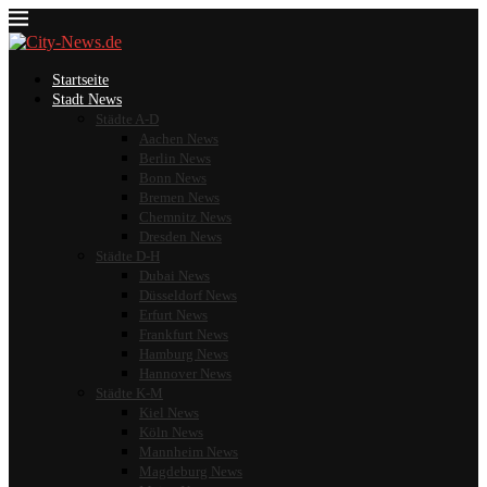
Startseite
Stadt News
Städte A-D
Aachen News
Berlin News
Bonn News
Bremen News
Chemnitz News
Dresden News
Städte D-H
Dubai News
Düsseldorf News
Erfurt News
Frankfurt News
Hamburg News
Hannover News
Städte K-M
Kiel News
Köln News
Mannheim News
Magdeburg News