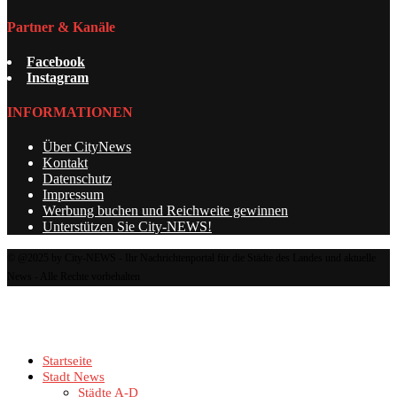
Partner & Kanäle
Facebook
Instagram
INFORMATIONEN
Über CityNews
Kontakt
Datenschutz
Impressum
Werbung buchen und Reichweite gewinnen
Unterstützen Sie City-NEWS!
© @2025 by City-NEWS - Ihr Nachrichtenportal für die Städte des Landes und aktuelle
News - Alle Rechte vorbehalten
Startseite
Stadt News
Städte A-D