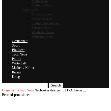
Mainz News
Mallorca News
Städte M-W
München News
Schwerin News
Stuttgart Nachrichten
Potsdam News
Wiesbaden News
Wolfsburg News
Gesundheit
Sport
Blaulicht
Tech News
Politik
Wirtschaft
Medien / Kultur
Reisen
Krieg
Search
Home
Wirtschaft News
Neobroker drängen ETF-Anbieter zu
Bestandsprovisionen