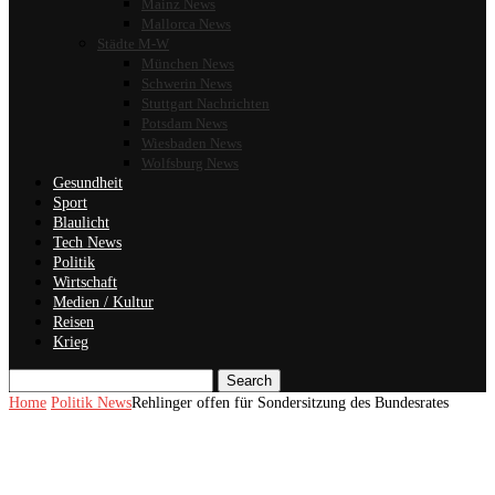
Mainz News
Mallorca News
Städte M-W
München News
Schwerin News
Stuttgart Nachrichten
Potsdam News
Wiesbaden News
Wolfsburg News
Gesundheit
Sport
Blaulicht
Tech News
Politik
Wirtschaft
Medien / Kultur
Reisen
Krieg
Search
Home
Politik News
Rehlinger offen für Sondersitzung des Bundesrates