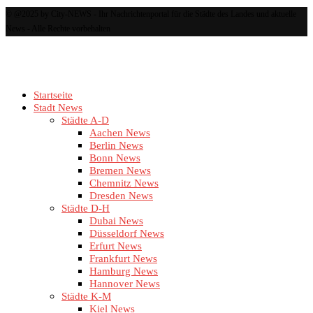
© @2025 by City-NEWS - Ihr Nachrichtenportal für die Städte des Landes und aktuelle
News - Alle Rechte vorbehalten
Startseite
Stadt News
Städte A-D
Aachen News
Berlin News
Bonn News
Bremen News
Chemnitz News
Dresden News
Städte D-H
Dubai News
Düsseldorf News
Erfurt News
Frankfurt News
Hamburg News
Hannover News
Städte K-M
Kiel News