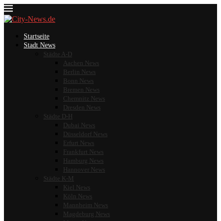
Startseite
Stadt News
Städte A-D
Aachen News
Berlin News
Bonn News
Bremen News
Chemnitz News
Dresden News
Städte D-H
Dubai News
Düsseldorf News
Erfurt News
Frankfurt News
Hamburg News
Hannover News
Städte K-M
Kiel News
Köln News
Mannheim News
Magdeburg News