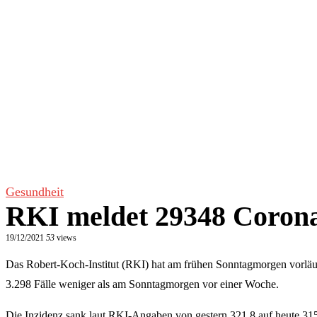
Gesundheit
RKI meldet 29348 Corona-
19/12/2021
53
views
Das Robert-Koch-Institut (RKI) hat am frühen Sonntagmorgen vorläu
3.298 Fälle weniger als am Sonntagmorgen vor einer Woche.
Die Inzidenz sank laut RKI-Angaben von gestern 321,8 auf heute 315,