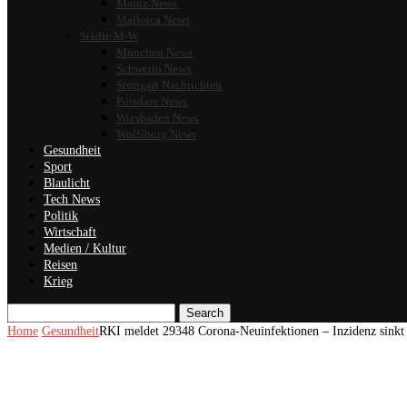
Mainz News
Mallorca News
Städte M-W
München News
Schwerin News
Stuttgart Nachrichten
Potsdam News
Wiesbaden News
Wolfsburg News
Gesundheit
Sport
Blaulicht
Tech News
Politik
Wirtschaft
Medien / Kultur
Reisen
Krieg
Search
Home
Gesundheit
RKI meldet 29348 Corona-Neuinfektionen – Inzidenz sinkt