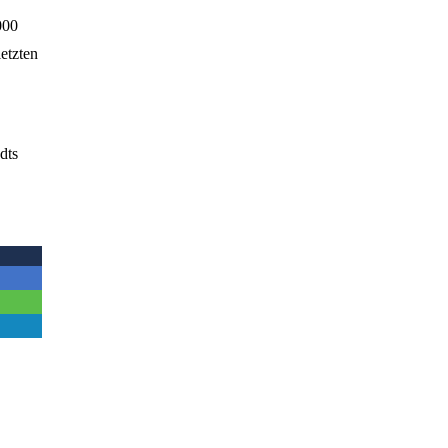
000
etzten
dts