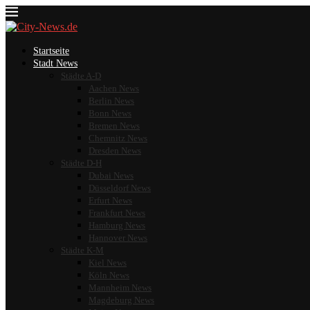
Startseite
Stadt News
Städte A-D
Aachen News
Berlin News
Bonn News
Bremen News
Chemnitz News
Dresden News
Städte D-H
Dubai News
Düsseldorf News
Erfurt News
Frankfurt News
Hamburg News
Hannover News
Städte K-M
Kiel News
Köln News
Mannheim News
Magdeburg News