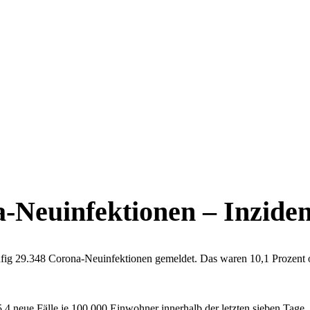
Neuinfektionen – Inzidenz
fig 29.348 Corona-Neuinfektionen gemeldet. Das waren 10,1 Prozent 
4 neue Fälle je 100.000 Einwohner innerhalb der letzten sieben Tage.